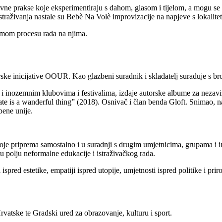
tivne prakse koje eksperimentiraju s dahom, glasom i tijelom, a mogu se č
istraživanja nastale su Bebè Na Volè improvizacije na napjeve s lokalite
samom procesu rada na njima.
orske inicijative OOUR. Kao glazbeni suradnik i skladatelj surađuje s 
 i inozemnim klubovima i festivalima, izdaje autorske albume za nez
te is a wanderful thing” (2018). Osnivač i član benda Gloft. Snimao, n
bene unije.
 koje priprema samostalno i u suradnji s drugim umjetnicima, grupama i 
 u polju neformalne edukacije i istraživačkog rada.
i ispred estetike, empatiji ispred utopije, umjetnosti ispred politike i p
rvatske t
e Gradski ured za obrazovanje, kulturu i sport.