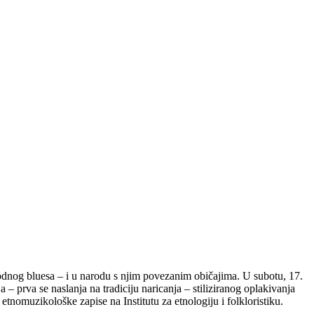
arodnog bluesa – i u narodu s njim povezanim običajima. U subotu, 17.
– prva se naslanja na tradiciju naricanja – stiliziranog oplakivanja
i etnomuzikološke zapise na Insti
tutu za etnologiju i folkloristiku.