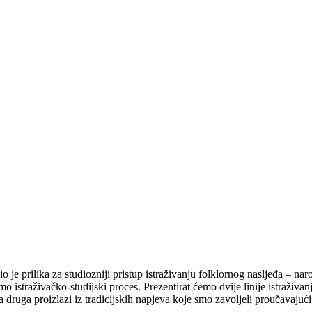
 je prilika za studiozniji pristup istraživanju folklornog nasljeđa – n
straživačko-studijski proces. Prezentirat ćemo dvije linije istraživanja 
 a druga proizlazi iz tradicijskih napjeva koje smo zavoljeli proučavajuć