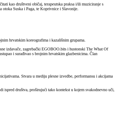
itati kao društveni običaj, terapeutska praksa i/ili muziciranje s
ta otoka Suska i Paga, te Koprivnice i Slavonije.
brojnim hrvatskim koreografima i kazališnim grupama.
avisne izdavače, zagrebački EGOBOO.bits i hustonski The What Of
astupao i surađivao s brojnim hrvatskim glazbenicima. Član
inicijativama. Stvara u mediju plesne izvedbe, performansu i akcijama
rirodi ispred društva, proširujući tako kontekst u kojem svakodnevno uči,