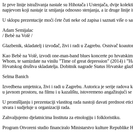
Iz prve linije istraživanja nastale su Hihotača i Ustenjača, dvije kolek
napjevom koji nastaje iz smijanja odnosno stenjanja, a iz druge linije 
U sklopu prezentacije moći ćete čuti neke od zapisa i saznati više o 
Adam Semijalac
/ Bebè na Volè /
Glazbenik, skladatelj i izvođač, živi i radi u Zagrebu. Osnivač koaut
Kao Bebè na Volè, izvodi one-man-band blues koncerte po hrvatskim
Whom, te samizdate na vinilu ”Time of great depression” (2014) i ”Ha
Hrvatskog društva skladatelja. Dobitnik nagrade Status Hrvatske glaz
Selma Banich
Izvedbena umjetnica, živi i radi u Zagrebu. Autorica je serije radova
u javnom prostoru, na filmu i u kazalištu, istovremeno angažirajući se
U promišljanju i prezentaciji vlastitog rada nastoji davati prednost etic
stvara i sudjeluje u organizaciji rada.
Zahvaljujemo djelatnicima Instituta za etnologiju i folkloristiku.
Program Otvoreni studio financiralo Ministarstvo kulture Republike H