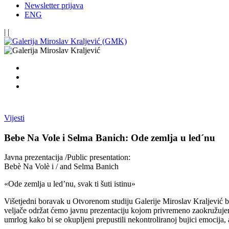
Newsletter prijava
ENG
|
|
Vijesti
Bebe Na Vole i Selma Banich: Ode zemlja u led´nu
Javna prezentacija /Public presentation:
Bebè Na Volè i / and Selma Banich
«Ode zemlja u led’nu, svak ti šuti istinu»
Višetjedni boravak u Otvorenom studiju Galerije Miroslav Kraljević bio
veljače održat ćemo javnu prezentaciju kojom privremeno zaokružujemo i
umrlog kako bi se okupljeni prepustili nekontroliranoj bujici emocija,