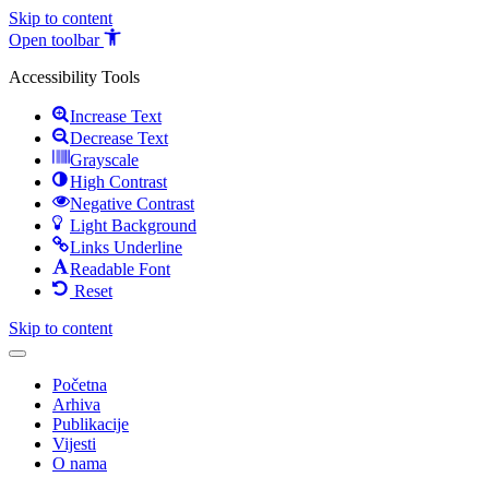
Skip to content
Open toolbar
Accessibility Tools
Increase Text
Decrease Text
Grayscale
High Contrast
Negative Contrast
Light Background
Links Underline
Readable Font
Reset
Skip to content
Početna
Arhiva
Publikacije
Vijesti
O nama