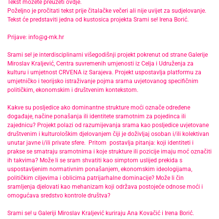
Tekst možete preuzeti
ovdje
.
Poželjno je pročitati tekst prije čitalačke večeri ali nije uvijet za sudjelovanje.
Tekst će predstaviti jedna od kustosica projekta Srami se! Irena Borić.
Prijave: info@g-mk.hr
Srami se! je interdisciplinarni višegodišnji projekt pokrenut od strane Galerije
Miroslav Kraljević, Centra suvremenih umjenosti iz Celja i Udruženja za
kulturu i umjetnost CRVENA iz Sarajeva. Projekt uspostavlja platformu za
umjetničko i teorijsko istraživanje pojma srama uvjetovanog specifičnim
političkim, ekonomskim i društvenim kontekstom.
Kakve su posljedice ako dominantne strukture moći označe određene
događaje, načine ponašanja ili identitete sramotnim za pojedinca ili
zajednicu? Projekt polazi od razumijevanja srama kao posljedice uvjetovane
društvenim i kulturološkim djelovanjem čiji je doživljaj osoban i/ili kolektivan
unutar javne i/ili private sfere. Pritom postavlja pitanja: koji identiteti i
prakse se smatraju sramotnima i koje strukture ili pozicije imaju moć označiti
ih takvima? Može li se sram shvatiti kao simptom uslijed prekida s
uspostavljenim normativnim ponašanjem, ekonomskim ideologijama,
političkim ciljevima i oblicima patrijarhalne dominacije? Može li čin
sramljenja djelovati kao mehanizam koji održava postojeće odnose moći i
omogućava sredstvo kontrole društva?
Srami se! u Galeriji Miroslav Kraljević kuriraju Ana Kovačić i Irena Borić.