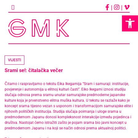
Skip
|
|
to
content
Op
VIJESTI
Srami se!: čitalačka večer
Čitamo i raspravljamo o tekstu Eika Ikegamija “Sram i samuraji: institucije,
povjerenje i autonomija u elitnoj kulturi časti”. Eiko Ikegami iznosi studiju
slučaja odnosa prema sramu unutar samurajske predmoderne japanske
kulture koja je prvenstveno elitna muška kultura. U tekstu se razlaže kako je
koncept srama tijesno vezan s usponom i transformacijom samurajske elite i
njihovih političkih institucija. Studija slučaja poimanja i uloge srama u
predmodernom Japanu donosi kompleksnost interakcije između pojedinca i
društva. Nastojat ćemo istražiti zašto je pojam srama bio javni koncept u
predmodernom Japanu i na koji se način odnosi prema aktualnoj politici.