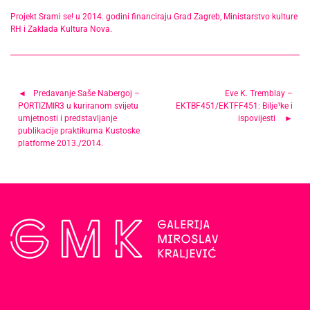
Projekt Srami se! u 2014. godini financiraju Grad Zagreb, Ministarstvo kulture
RH i Zaklada Kultura Nova.
Navigacija
Predavanje Saše Nabergoj –
Eve K. Tremblay –
PORTIZMIR3 u kuriranom svijetu
EKTBF451/EKTFF451: Bilje¹ke i
objava
umjetnosti i predstavljanje
ispovijesti
publikacije praktikuma Kustoske
platforme 2013./2014.