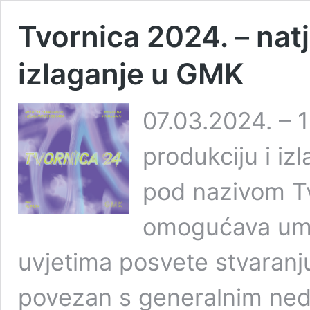
Tvornica 2024. – natj
izlaganje u GMK
07.03.2024. – 
produkciju i i
pod nazivom Tv
omogućava umje
uvjetima posvete stvaranj
povezan s generalnim ned