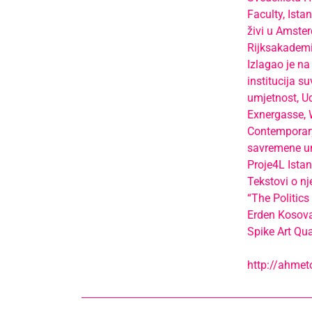
Faculty, Ist
živi u Amste
Rijksakadem
Izlagao je na
institucija 
umjetnost, Ud
Exnergasse, 
Contemporary
savremene um
Proje4L Ista
Tekstovi o n
“The Politics
Erden Kosova:
Spike Art Qua
http://ahmet