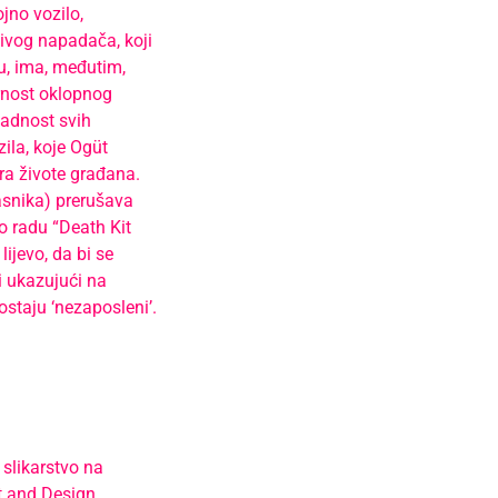
jno vozilo,
ivog napadača, koji
u, ima, međutim,
rnost oklopnog
nadnost svih
ila, koje Ogüt
ra živote građana.
asnika) prerušava
eo radu “Death Kit
ijevo, da bi se
i ukazujući na
taju ‘nezaposleni’.
slikarstvo na
rt and Design