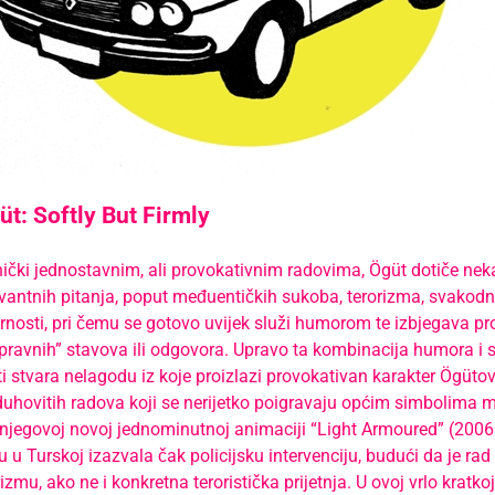
t: Softly But Firmly
ički jednostavnim, ali provokativnim radovima, Ögüt dotiče neka
evantnih pitanja, poput međuentičkih sukoba, terorizma, svakodn
arnosti, pri čemu se gotovo uvijek služi humorom te izbjegava pr
spravnih” stavova ili odgovora. Upravo ta kombinacija humora i 
 stvara nelagodu iz koje proizlazi provokativan karakter Ögütov
 duhovitih radova koji se nerijetko poigravaju općim simbolima m
, njegovoj novoj jednominutnoj animaciji “Light Armoured” (2006.
u u Turskoj izazvala čak policijsku intervenciju, budući da je r
izmu, ako ne i konkretna teroristička prijetnja. U ovoj vrlo kratko