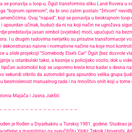
ja se ponavlja u loop-u, Ögüt transformira sliku Land Rovera u vo
i ga “bojnom opremom”, da bi ono zatim postalo “žrtvom” nevidlj
kamenčićima. Ovaj “napad”, koji se ponavlja u beskrajnom loop-
 i apsurdan učinak, budući da ni na koji način ne ugrožava sigu
vdje predstavlja jasan simbol (svjetske) moći, upućujući na bez
ra. I u drugim radovima nerijetko su prisutne transformacije voz
bi dekonstruirao naivne i normativne načine na koje moć kontroli
ice u
slide
projekciji “Somebody Else’s Car” Ögüt (bez dozvole vl
prije u istanbulski taksi, a kasnije u policijsko vozilo, dok u vid
 tipičan automobil koji se usporeno kreće kroz kadar s desna na l
o sekundi otkrilo da automobil gura apsurdno velika grupa ljud
 besmislenost manualnog rada i na mnoštvo onih koji u tome os
ntonia Majača i Jasna Jakšić
– – – – – – – – – – – – – – – – – –
đen je Rođen u Diyarbakiru u Turskoj 1981. godine. Studirao je 
acettepe a magistrirao na sveučilištu Yildiz Teknik University, A