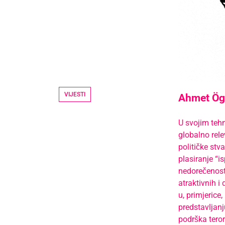
VIJESTI
Ahmet Ögü
U svojim tehn
globalno rel
političke stv
plasiranje “i
nedorečenosti
atraktivnih i
u, primjerice
predstavljanj
podrška teror