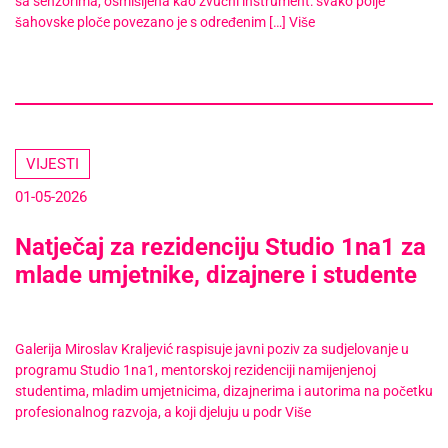
sa senzorima, osmišljena kao zvučni instrument: svako polje
šahovske ploče povezano je s određenim […]
Više
VIJESTI
01-05-2026
Natječaj za rezidenciju Studio 1na1 za
mlade umjetnike, dizajnere i studente
Galerija Miroslav Kraljević raspisuje javni poziv za sudjelovanje u
programu Studio 1na1, mentorskoj rezidenciji namijenjenoj
studentima, mladim umjetnicima, dizajnerima i autorima na početku
profesionalnog razvoja, a koji djeluju u podr
Više