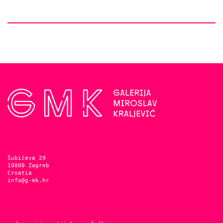
Šubićeva 29
10000 Zagreb
Croatia
info@g-mk.hr