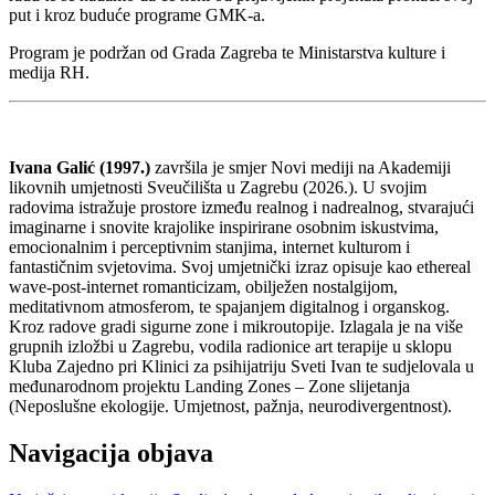
put i kroz buduće programe GMK-a.
Program je podržan od Grada Zagreba te Ministarstva kulture i
medija RH.
Ivana Galić (1997.)
završila je smjer Novi mediji na Akademiji
likovnih umjetnosti Sveučilišta u Zagrebu (2026.). U svojim
radovima istražuje prostore između realnog i nadrealnog, stvarajući
imaginarne i snovite krajolike inspirirane osobnim iskustvima,
emocionalnim i perceptivnim stanjima, internet kulturom i
fantastičnim svjetovima. Svoj umjetnički izraz opisuje kao ethereal
wave-post-internet romanticizam, obilježen nostalgijom,
meditativnom atmosferom, te spajanjem digitalnog i organskog.
Kroz radove gradi sigurne zone i mikroutopije. Izlagala je na više
grupnih izložbi u Zagrebu, vodila radionice art terapije u sklopu
Kluba Zajedno pri Klinici za psihijatriju Sveti Ivan te sudjelovala u
međunarodnom projektu Landing Zones – Zone slijetanja
(Neposlušne ekologije. Umjetnost, pažnja, neurodivergentnost).
Navigacija objava