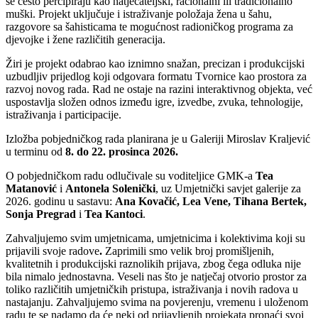
se često percipiraju kao natjecateljski, racionalni ili tradicionalno
muški. Projekt uključuje i istraživanje položaja žena u šahu,
razgovore sa šahisticama te mogućnost radioničkog programa za
djevojke i žene različitih generacija.
Žiri je projekt odabrao kao iznimno snažan, precizan i produkcijski
uzbudljiv prijedlog koji odgovara formatu Tvornice kao prostora za
razvoj novog rada. Rad ne ostaje na razini interaktivnog objekta, već
uspostavlja složen odnos između igre, izvedbe, zvuka, tehnologije,
istraživanja i participacije.
Izložba pobjedničkog rada planirana je u Galeriji Miroslav Kraljević
u terminu od
8. do 22. prosinca 2026.
O pobjedničkom radu odlučivale su voditeljice GMK-a
Tea
Matanović
i
Antonela Solenički
, uz Umjetnički savjet galerije za
2026. godinu u sastavu:
Ana Kovačić, Lea Vene, Tihana Bertek,
Sonja Pregrad
i
Tea Kantoci
.
Zahvaljujemo svim umjetnicama, umjetnicima i kolektivima koji su
prijavili svoje radove
.
Zaprimili smo velik broj promišljenih,
kvalitetnih i produkcijski raznolikih prijava, zbog čega odluka nije
bila nimalo jednostavna. Veseli nas što je natječaj otvorio prostor za
toliko različitih umjetničkih pristupa, istraživanja i novih radova u
nastajanju. Zahvaljujemo svima na povjerenju, vremenu i uloženom
radu te se nadamo da će neki od prijavljenih projekata pronaći svoj