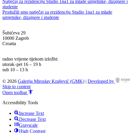
Natječaj za rezidenciju Studio 1na1 za mlade umjetnike, dizajnere i
studente
Produžili smo natječaj za rezidenciju Studio 1na1 za mlade
umjetnike, dizajnere i studente
Šubićeva 29
10000 Zagreb
Croatia
info@g-mk.hr
radno vrijeme tijekom izložbi:
utorak–pet 16 – 19 h
sub 10 – 13 h
© 2026
Galerija Miroslav Kraljević (GMK)
|
Developed by
Skip to content
Open toolbar
Accessibility Tools
Increase Text
Decrease Text
Grayscale
High Contrast