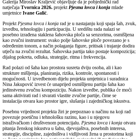
Galerija Miroslav Kraljević objavljuje da je pobjednički rad
natječaja
Tvornica 2026.
projekt
Pjesma lovca i konja
mlade
umjetnice
Ivane Galić
.
Projekt
Pjesma lovca i konja
rad je u nastajanju koji spaja šah, zvuk,
izvedbu, tehnologiju i participaciju. U središtu rada nalazi se
posebno izrađena staklena šahovska ploča sa senzorima, osmišljena
kao zvučni instrument: svako polje šahovske ploče povezano je s
određenim tonom, a način polaganja figure, pritisak i trajanje dodira
utječu na zvučni rezultat. Šahovska partija tako postaje kompozicija;
dijalog pokreta, odluka, strategije, ritma i frekvencija.
Rad polazi od šaha kao prostora susreta dviju osoba, ali i kao
strukture mišljenja, planiranja, rizika, kontrole, spontanosti i
mogućnosti. U izvedbenom dijelu projekta umjetnica i suradnica
Nina Jakupović izvest će unaprijed osmišljenu partiju šaha kao
jedinstvenu zvučnu kompoziciju. Nakon izvedbe, publika će moći
sama aktivirati rad i stvarati vlastite zvučne partije, čime se
instalacija otvara kao prostor igre, slušanja i zajedničkog iskustva.
Posebnu vrijednost projekta žiri je prepoznao u načinu na koji rad
povezuje poetičnu i tehnološku razinu, kao i u njegovu
istraživačkom i društvenom potencijalu.
Pjesma lovca i konja
otvara
pitanja ženskog iskustva u šahu, djevojaštva, posebnih interesa,
strategije, discipline, zajedništva i vidljivosti žena u prostorima koji