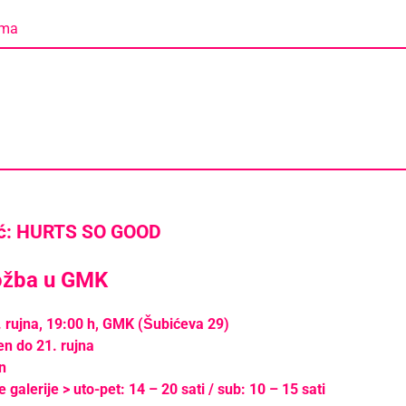
ama
ić: HURTS SO GOOD
ložba u GMK
. rujna, 19:00 h, GMK (Šubićeva 29)
en do 21. rujna
n
 galerije > uto-pet: 14 – 20 sati / sub: 10 – 15 sati