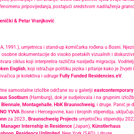
enomenu pripovijedanja, postajući sredstvom nadilaženja granica
enički & Petar Vranjković
A, 1991.), umjetnica i stand-up komičarka rođena u Bosni. Njezi
 osobne dokumentacije do visoko poetskih vizualnih i diskurziv
vara ciklus koji interpretira različita nasljeđa migracija. Voditelj
ken English
, koji istražuje politiku jezika i pitanje kako je živjet
ivačica je kolektiva i udruge
Fully Funded Residencies.eV
.
tne samostalne izložbe održane su u galeriji
eastcontemporary
aus Sootburn
(Hamburg), dok je sudjelovala i na grupnim izlo
 Biennale
,
Montagehalle
,
HbK Braunschweig
, i druge. Panić je 
NO YVVA
Bosne i Hercegovine, kao i brojnih stipendija, uključuj
onn
za 2023.,
Braunschweig Projects
umjetničku stipendiju 202
 Manager Internship in Residence
(Japan),
Künstlerhaus
nshoop
,
Residency Unlimited
, New York (SAD), i druge.