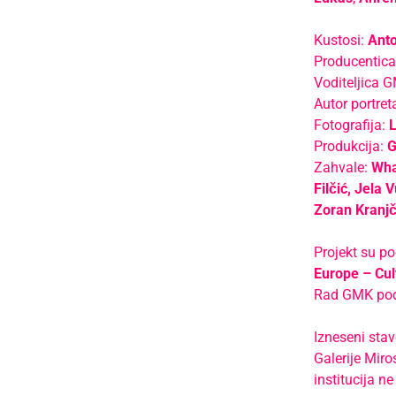
Kustosi:
Anto
Producentica
Voditeljica 
Autor portret
Fotografija:
Produkcija:
G
Zahvale:
Wha
Filčić, Jela 
Zoran Kranjč
Projekt su po
Europe – Cu
Rad GMK pod
Izneseni stav
Galerije Miros
institucija n