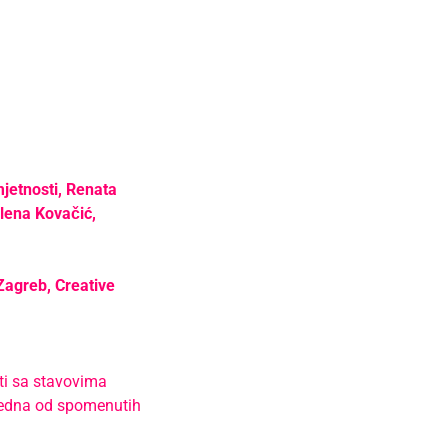
etnosti, Renata
ilena Kovačić,
Zagreb, Creative
ati sa stavovima
ti jedna od spomenutih