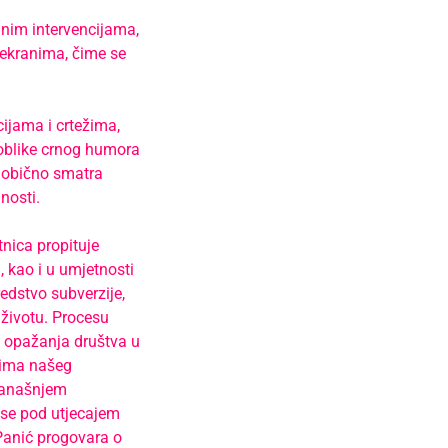
lnim intervencijama,
m ekranima, čime se
ijama i crtežima,
 oblike crnog humora
 obično smatra
nosti.
tnica propituje
, kao i u umjetnosti
edstvo subverzije,
životu. Procesu
 i opažanja društva u
sima našeg
 današnjem
a se pod utjecajem
Panić progovara o