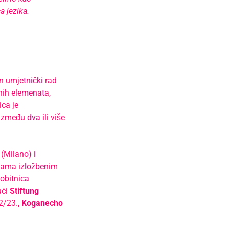
 jezika.
n umjetnički rad
nih elemenata,
ica je
i između dva ili više
(Milano) i
žbama izložbenim
dobitnica
ući
Stiftung
2/23.,
Koganecho