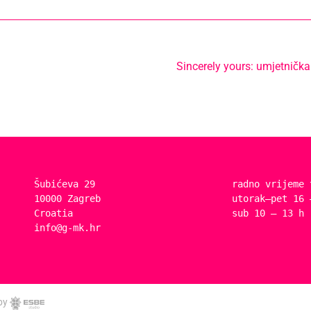
Sincerely yours: umjetnička
Šubićeva 29
radno vrijeme 
10000 Zagreb
utorak–pet 16 
Croatia
sub 10 – 13 h
info@g-mk.hr
by