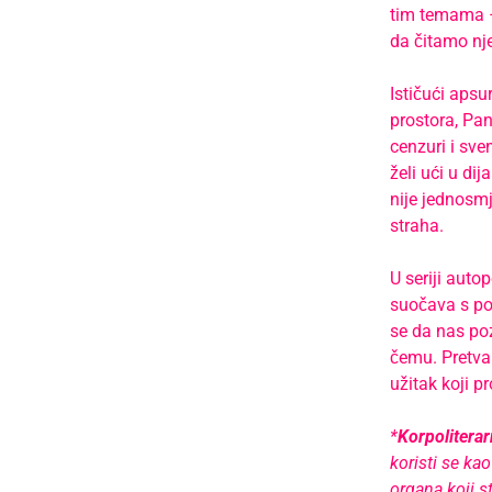
tim temama – 
da čitamo nje
Ističući apsu
prostora, Pan
cenzuri i sv
želi ući u di
nije jednosmj
straha.
U seriji auto
suočava s poj
se da nas poz
čemu. Pretvar
užitak koji pr
*
Korpoliterar
koristi se kao
organa koji s