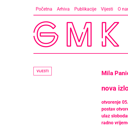
Skip
Početna
Arhiva
Publikacije
Vijesti
O n
to
content
VIJESTI
Mila Pan
nova iz
otvorenje 05
postav otvor
ulaz sloboda
radno vrijeme