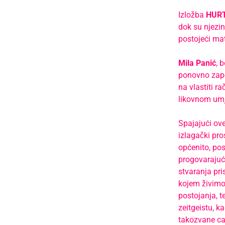
Izložba
HURT
dok su njezin
postojeći mat
Mila Panić
, 
ponovno zapo
na vlastiti 
likovnom umje
Spajajući ove
izlagački pro
općenito, pos
progovarajuć
stvaranja pri
kojem živimo
postojanja, 
zeitgeistu, k
takozvane ca