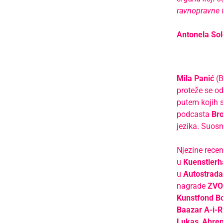
ravnopravne f
Antonela Sol
Mila Panić
(B
proteže se od
putem kojih st
podcasta
Bro
jezika. Suosn
Njezine recen
u
Kuenstlerh
u
Autostrada
nagrade
ZVO
Kunstfond B
Baazar A-i-R
Lukas
,
Ahre