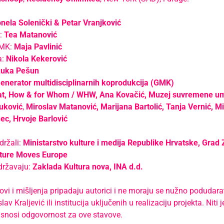
nela Solenički & Petar Vranjković
:
Tea Matanović
GMK:
Maja Pavlinić
a:
Nikola Kekerović
Luka Pešun
enerator multidisciplinarnih koprodukcija
(GMK)
t, How & for Whom / WHW, Ana Kovačić, Muzej suvremene umj
Vuković
,
Miroslav Matanović, Marijana Bartolić, Tanja Vernić, M
ec, Hrvoje Barlović
držali:
Ministarstvo kulture i medija Republike Hrvatske, Grad 
lture Moves Europe
ržavaju:
Zaklada Kultura nova, INA d.d.
ovi i mišljenja pripadaju autorici i ne moraju se nužno podudar
lav Kraljević ili institucija uključenih u realizaciju projekta. Ni
e snosi odgovornost za ove stavove.