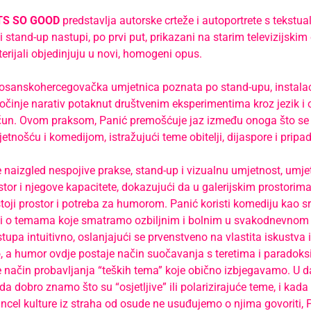
S SO GOOD
predstavlja autorske crteže i autoportrete s tekstua
i stand-up nastupi, po prvi put, prikazani na starim televizijski
erijali objedinjuju u novi, homogeni opus.
bosanskohercegovačka umjetnica poznata po stand-upu, instalac
činje narativ potaknut društvenim eksperimentima kroz jezik i
račun. Ovom praksom, Panić premošćuje jaz između onoga što se
tnošću i komedijom, istražujući teme obitelji, dijaspore i pripad
 naizgled nespojive prakse, stand-up i vizualnu umjetnost, umje
stor i njegove kapacitete, dokazujući da u galerijskim prostorima
toji prostor i potreba za humorom. Panić koristi komediju kao sr
i o temama koje smatramo ozbiljnim i bolnim u svakodnevnom 
stupa intuitivno, oslanjajući se prvenstveno na vlastita iskustva
, a humor ovdje postaje način suočavanja s teretima i paradok
te način probavljanja “teških tema” koje obično izbjegavamo. U
ada dobro znamo što su “osjetljive” ili polarizirajuće teme, i kad
ncel kulture iz straha od osude ne usuđujemo o njima govoriti, 