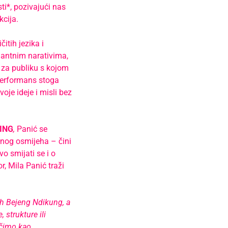
ti*, pozivajući nas
kcija.
itih jezika i
nantnim narativima,
 za publiku s kojom
 performans stoga
oje ideje i misli bez
LING
,
Panić se
vnog osmijeha – čini
o smijati se i o
r, Mila Panić traži
oh Bejeng Ndikung, a
 strukture ili
ačimo kao