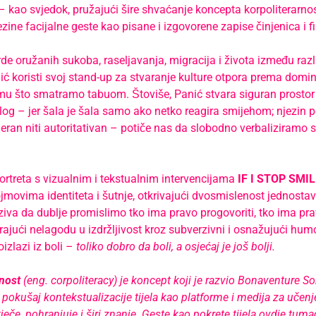
kao svjedok, pružajući šire shvaćanje koncepta korpoliterarnos
zine facijalne geste kao pisane i izgovorene zapise činjenica i fi
rde oružanih sukoba, raseljavanja, migracija i života između različ
ić koristi svoj stand-up za stvaranje kulture otpora prema domi
emu što smatramo tabuom. Štoviše, Panić stvara siguran prostor
jalog – jer šala je šala samo ako netko reagira smijehom; njezin
eran niti autoritativan – potiče nas da slobodno verbaliziramo sv
portreta s vizualnim i tekstualnim intervencijama
IF I STOP SMI
movima identiteta i šutnje, otkrivajući dvosmislenost jednosta
iva da dublje promislimo tko ima pravo progovoriti, tko ima prav
ajući nelagodu u izdržljivost kroz subverzivni i osnažujući humo
oizlazi iz boli –
toliko dobro da boli, a osjećaj je još bolji.
nost
(eng. corpoliteracy) je koncept koji je razvio Bonaventure S
 pokušaj kontekstualizacije tijela kao platforme i medija za učenje,
tječe, pohranjuje i širi znanje. Geste kao pokrete tijela ovdje tum