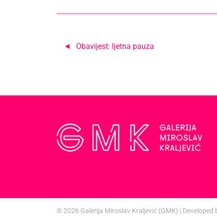
Navigacija
Obavijest: ljetna pauza
objava
© 2026
Galerija Miroslav Kraljević (GMK)
|
Developed 