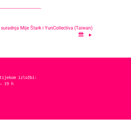
 suradnja Mije Štark i YunCollectiva (Taiwan)
tijekom izložbi:
– 19 h