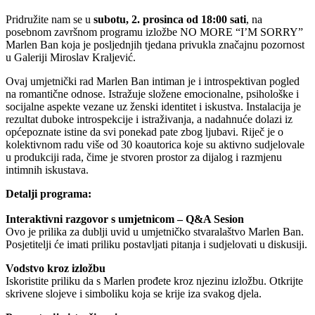
Pridružite nam se u
subotu, 2. prosinca od 18:00 sati
, na
posebnom završnom programu izložbe NO MORE “I’M SORRY”
Marlen Ban koja je posljednjih tjedana privukla značajnu pozornost
u Galeriji Miroslav Kraljević.
Ovaj umjetnički rad Marlen Ban intiman je i introspektivan pogled
na romantične odnose. Istražuje složene emocionalne, psihološke i
socijalne aspekte vezane uz ženski identitet i iskustva. Instalacija je
rezultat duboke introspekcije i istraživanja, a nadahnuće dolazi iz
općepoznate istine da svi ponekad pate zbog ljubavi. Riječ je o
kolektivnom radu više od 30 koautorica koje su aktivno sudjelovale
u produkciji rada, čime je stvoren prostor za dijalog i razmjenu
intimnih iskustava.
Detalji programa:
Interaktivni razgovor s umjetnicom – Q&A Sesion
Ovo je prilika za dublji uvid u umjetničko stvaralaštvo Marlen Ban.
Posjetitelji će imati priliku postavljati pitanja i sudjelovati u diskusiji.
Vodstvo kroz izložbu
Iskoristite priliku da s Marlen prođete kroz njezinu izložbu. Otkrijte
skrivene slojeve i simboliku koja se krije iza svakog djela.