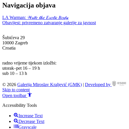
Navigacija objava
LA Warman: 𝒲𝓇𝒾𝓉𝑒 𝓉𝒽𝑒 𝐸𝓇𝑜𝓉𝒾𝒸 𝐵𝑜𝒹𝓎
Obavijest: privremeno zatvaranje galerije za javnost
Šubićeva 29
10000 Zagreb
Croatia
info@g-mk.hr
radno vrijeme tijekom izložbi:
utorak–pet 16 – 19 h
sub 10 – 13 h
© 2026
Galerija Miroslav Kraljević (GMK)
|
Developed by
Skip to content
Open toolbar
Accessibility Tools
Increase Text
Decrease Text
Grayscale