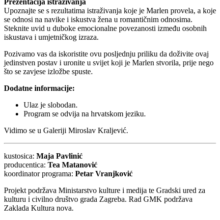
Prezentacija istraživanja
Upoznajte se s rezultatima istraživanja koje je Marlen provela, a koje
se odnosi na navike i iskustva žena u romantičnim odnosima.
Steknite uvid u duboke emocionalne povezanosti između osobnih
iskustava i umjetničkog izraza.
Pozivamo vas da iskoristite ovu posljednju priliku da doživite ovaj
jedinstven postav i uronite u svijet koji je Marlen stvorila, prije nego
što se zavjese izložbe spuste.
Dodatne informacije:
Ulaz je slobodan.
Program se odvija na hrvatskom jeziku.
Vidimo se u Galeriji Miroslav Kraljević.
kustosica:
Maja Pavlinić
producentica:
Tea Matanović
koordinator programa:
Petar Vranjković
Projekt podržava Ministarstvo kulture i medija te Gradski ured za
kulturu i civilno društvo grada Zagreba. Rad GMK podržava
Zaklada Kultura nova.