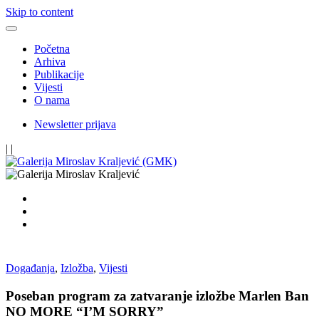
Skip to content
Početna
Arhiva
Publikacije
Vijesti
O nama
Newsletter prijava
|
|
Događanja
,
Izložba
,
Vijesti
Poseban program za zatvaranje izložbe Marlen Ban
NO MORE “I’M SORRY”