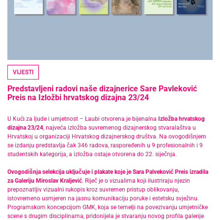
VIJESTI
Predstavljeni radovi naše dizajnerice Sare Pavleković
Preis na Izložbi hrvatskog dizajna 23/24
U Kući za ljude i umjetnost – Laubi otvorena je bijenalna
Izložba hrvatskog
dizajna 23/24
, najveća izložba suvremenog dizajnerskog stvaralaštva u
Hrvatskoj u organizaciji Hrvatskog dizajnerskog društva. Na ovogodišnjem
se izdanju predstavlja čak 346 radova, raspoređenih u 9 profesionalnih i 9
studentskih kategorija, a izložba ostaje otvorena do 22. siječnja.
Ovogodišnja selekcija uključuje i plakate koje je Sara Palveković Preis izradila
za Galeriju Miroslav Kraljević
. Riječ je o vizualima koji ilustriraju njezin
prepoznatljiv vizualni rukopis kroz suvremen pristup oblikovanju,
istovremeno usmjeren na jasnu komunikaciju poruke i estetsku svježinu.
Programskom koncepcijom GMK, koja se temelji na povezivanju umjetničke
scene s drugim disciplinama, pridonijela je stvaranju novog profila galerije