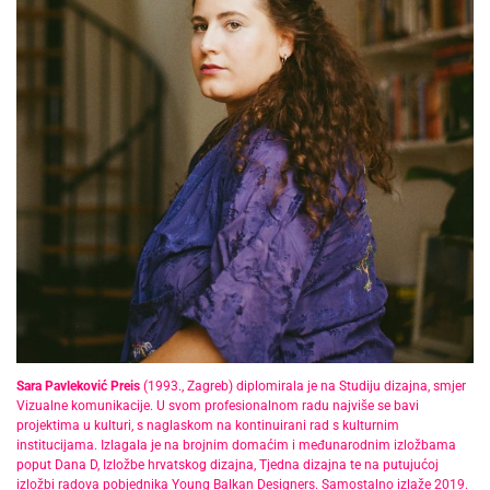
Sara Pavleković Preis
(1993., Zagreb) diplomirala je na Studiju dizajna, smjer
Vizualne komunikacije. U svom profesionalnom radu najviše se bavi
projektima u kulturi, s naglaskom na kontinuirani rad s kulturnim
institucijama. Izlagala je na brojnim domaćim i međunarodnim izložbama
poput Dana D, Izložbe hrvatskog dizajna, Tjedna dizajna te na putujućoj
izložbi radova pobjednika Young Balkan Designers. Samostalno izlaže 2019.