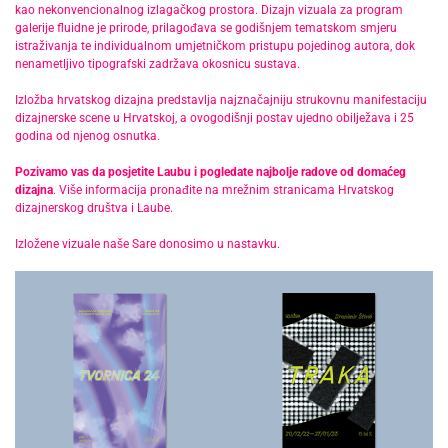
kao nekonvencionalnog izlagačkog prostora. Dizajn vizuala za program
galerije fluidne je prirode, prilagođava se godišnjem tematskom smjeru
istraživanja te individualnom umjetničkom pristupu pojedinog autora, dok
nenametljivo tipografski zadržava okosnicu sustava.
Izložba hrvatskog dizajna predstavlja najznačajniju strukovnu manifestaciju
dizajnerske scene u Hrvatskoj, a ovogodišnji postav ujedno obilježava i 25
godina od njenog osnutka.
Pozivamo vas da posjetite Laubu i pogledate najbolje radove od domaćeg
dizajna
. Više informacija pronađite na mrežnim stranicama
Hrvatskog
dizajnerskog društva
i
Laube
.
Izložene vizuale naše Sare donosimo u nastavku.