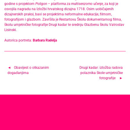
godine s projektom
Poligon – platforma za multisenzorno učenje
, za koji je
osvojila nagradu na Izložbi hrvatskog dizajna 1718. Osim uobičajenih
dizajnerskih praksi, bavi se projektima neformalne edukacije, filmom,
fotografijom i glazbom. Završila je Restartovu Školu dokumentarnog filma,
školu umjetničke fotografije Drugi kadar te srednju Glazbenu školu Vatroslav
Lisinski.
Autorica portreta:
Barbara Radelja
Navigacija
Obavijest o otkazanim
Drugi kadar: izložba radova
događanjima
polaznika škole umjetničke
objava
fotografije