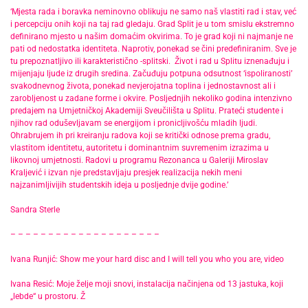
‘Mjesta rada i boravka neminovno oblikuju ne samo naš vlastiti rad i stav, već
i percepciju onih koji na taj rad gledaju. Grad Split je u tom smislu ekstremno
definirano mjesto u našim domaćim okvirima. To je grad koji ni najmanje ne
pati od nedostatka identiteta. Naprotiv, ponekad se čini predefiniranim. Sve je
tu prepoznatljivo ili karakteristično -splitski. Život i rad u Splitu iznenađuju i
mijenjaju ljude iz drugih sredina. Začuđuju potpuna odsutnost ‘ispoliranosti’
svakodnevnog života, ponekad nevjerojatna toplina i jednostavnost ali i
zarobljenost u zadane forme i okvire. Posljednjih nekoliko godina intenzivno
predajem na Umjetničkoj Akademiji Sveučilišta u Splitu. Prateći studente i
njihov rad oduševljavam se energijom i pronicljivošću mladih ljudi.
Ohrabrujem ih pri kreiranju radova koji se kritički odnose prema gradu,
vlastitom identitetu, autoritetu i dominantnim suvremenim izrazima u
likovnoj umjetnosti. Radovi u programu Rezonanca u Galeriji Miroslav
Kraljević i izvan nje predstavljaju presjek realizacija nekih meni
najzanimljivijih studentskih ideja u posljednje dvije godine.’
Sandra Sterle
– – – – – – – – – – – – – – – – – – – –
Ivana Runjić: Show me your hard disc and I will tell you who you are, video
Ivana Resić: Moje želje moji snovi, instalacija načinjena od 13 jastuka, koji
„lebde“ u prostoru. Ž