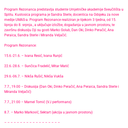
Program Rezonanca predstavlja studente Umjetničke akademije Sveučilišta u
Splitu. Kustosica programa je Sandra Sterle, docentica na Odsjeku za nove
medije UMAS-a. Program Rezonance realiziran je tijekom 3 tjedna, od 15.
lipnja do 8. srpnja., a uključuje izložbe, događanja u javnom prostoru, te
završnu diskusiju čiji su gosti Marko Golub, Dan Oki, Dinko Peračić, Ana
Peraica, Sandra Sterle i Miranda Veljačić.
Program Rezonance:
15.6.-21.6. – Ivana Resić, Ivana Runjić
22.6.-28.6. – Sunčica Fradelić, Mitar Matić
29.6.-06.7. – Nikša Rušić, Nikša Vukša
7.7., 19.00 – Diskusija (Dan Oki, Dinko Peračić, Ana Peraica, Sandra Sterle i
Miranda Veljačić)
7.7., 21:00 – Marnel Tomić (VJ performans)
8.7. – Marko Marković, Sektart (akcija u javnom prostoru)
– – – – – – – – – – – – – – – – – –