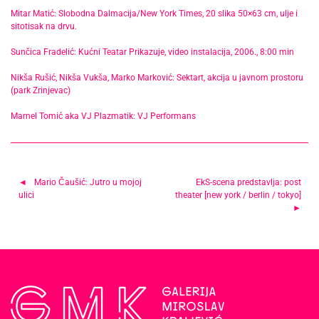
Mitar Matić: Slobodna Dalmacija/New York Times, 20 slika 50×63 cm, ulje i
sitotisak na drvu.
Sunčica Fradelić: Kućni Teatar Prikazuje, video instalacija, 2006., 8:00 min
Nikša Rušić, Nikša Vukša, Marko Marković: Sektart, akcija u javnom prostoru
(park Zrinjevac)
Marnel Tomić aka VJ Plazmatik: VJ Performans
Navigacija
Mario Čaušić: Jutro u mojoj
EkS-scena predstavlja: post
ulici
theater [new york / berlin / tokyo]
objava