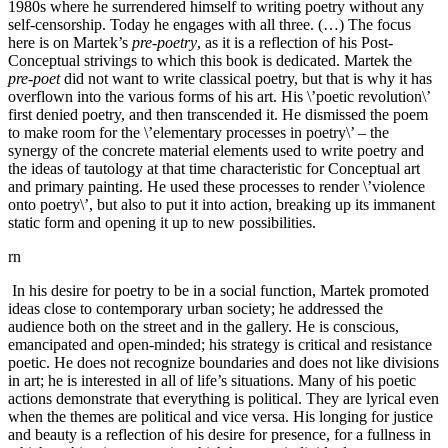
1980s where he surrendered himself to writing poetry without any
self-censorship. Today he engages with all three. (…)
The focus
here is on Martek’s
pre-poetry
, as it is a reflection of his Post-
Conceptual strivings to which this book is dedicated. Martek the
pre-poet
did not want to write classical poetry, but that is why it has
overflown into the various forms of his art. His \’poetic revolution\’
first denied poetry, and then transcended it. He dismissed the poem
to make room for the \’elementary processes in poetry\’ – the
synergy of the concrete material elements used to write poetry and
the ideas of tautology at that time characteristic for Conceptual art
and primary painting. He used these processes to render \’violence
onto poetry\’, but also to put it into action, breaking up its immanent
static form and opening it up to new possibilities.
rn
In his desire for poetry to be in a social function, Martek promoted
ideas close to contemporary urban society; he addressed the
audience both on the street and in the gallery. He is conscious,
emancipated and open-minded; his strategy is critical and resistance
poetic. He does not recognize boundaries and does not like divisions
in art; he is interested in all of life’s situations. Many of his poetic
actions demonstrate that everything is political. They are lyrical even
when the themes are political and vice versa. His longing for justice
and beauty is a reflection of his desire for presence, for a fullness in