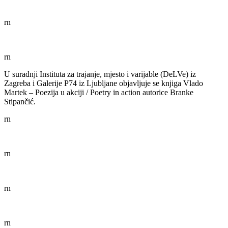
rn
rn
U suradnji Instituta za trajanje, mjesto i varijable (DeLVe) iz
Zagreba i Galerije P74 iz Ljubljane objavljuje se knjiga Vlado
Martek – Poezija u akciji / Poetry in action autorice Branke
Stipančić.
rn
rn
rn
rn