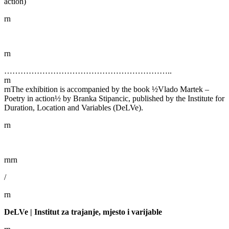
action)
rn
rn
……………………………………………………..
rn
rn
The exhibition is accompanied by the book ½Vlado Martek –
Poetry in action½ by Branka Stipancic, published by the Institute for
Duration, Location and Variables (DeLVe).
rn
rn
rn
/
rn
DeLVe | Institut za trajanje, mjesto i varijable