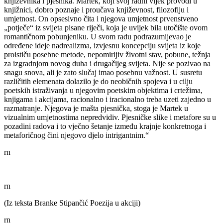
književnika i pjesnika. Martek, koji svoj radni vijek provodi u
knjižnici, dobro poznaje i proučava književnost, filozofiju i
umjetnost. On opsesivno čita i njegova umjetnost prvenstveno
„potječe“ iz svijeta pisane riječi, koja je uvijek bila utočište ovom
romantičnom pobunjeniku. U svom radu podrazumijevao je
određene ideje nadrealizma, izvjesnu koncepciju svijeta iz koje
proističu posebne metode, nepomirljiv životni stav, pobune, težnja
za izgradnjom novog duha i drugačijeg svijeta. Nije se pozivao na
snagu snova, ali je zato slučaj imao posebnu važnost. U susretu
različitih elemenata dolazilo je do neobičnih spojeva i u cilju
poetskih istraživanja u njegovim poetskim objektima i crtežima,
knjigama i akcijama, racionalno i iracionalno treba uzeti zajedno u
razmatranje. Njegova je mašta pjesnička, stoga je Martek u
vizualnim umjetnostima nepredvidiv. Pjesničke slike i metafore su u
pozadini radova i to vječno šetanje između krajnje konkretnoga i
metaforičnog čini njegovo djelo intrigantnim.“
rn
rn
(Iz teksta Branke Stipančić Poezija u akciji)
rn