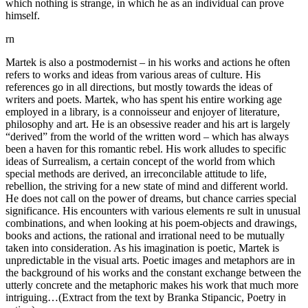
which nothing is strange, in which he as an individual can prove
himself.
rn
Martek is also a postmodernist – in his works and actions he often
refers to works and ideas from various areas of culture. His
references go in all directions, but mostly towards the ideas of
writers and poets. Martek, who has spent his entire working age
employed in a library, is a connoisseur and enjoyer of literature,
philosophy and art. He is an obsessive reader and his art is largely
“derived” from the world of the written word – which has always
been a haven for this romantic rebel. His work alludes to specific
ideas of Surrealism, a certain concept of the world from which
special methods are derived, an irreconcilable attitude to life,
rebellion, the striving for a new state of mind and different world.
He does not call on the power of dreams, but chance carries special
significance. His encounters with various elements re sult in unusual
combinations, and when looking at his poem-objects and drawings,
books and actions, the rational and irrational need to be mutually
taken into consideration. As his imagination is poetic, Martek is
unpredictable in the visual arts. Poetic images and metaphors are in
the background of his works and the constant exchange between the
utterly concrete and the metaphoric makes his work that much more
intriguing…
(Extract from the text by Branka Stipancic, Poetry in