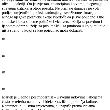
ulici i u galeriji. On je svjestan, emancipiran i otvoren, njegova je
strategija kritička, a otpor poetski. Ne priznaje granice i ne voli
podjele umjetničkih praksi, zanimaju ga sve životne situacije.
Mnoge njegove pjesničke akcije svjedoče da je sve politično. One
su lirske i kada su teme političke i vice versa. ®elja za pravdom i
ljepotom odraz su želje za prisutnošću, za puninom u kojoj mu nije
ništa strano, u kojoj se kao pojedinac može dokazati.
rn
rn
rn
rn
Martek je ujedno i postmodernist – u svojim radovima i akcijama
često se referira na radove i ideje iz različitih područja kulture.
Reference idu u svim smjerovima, ali najviše prema idejama