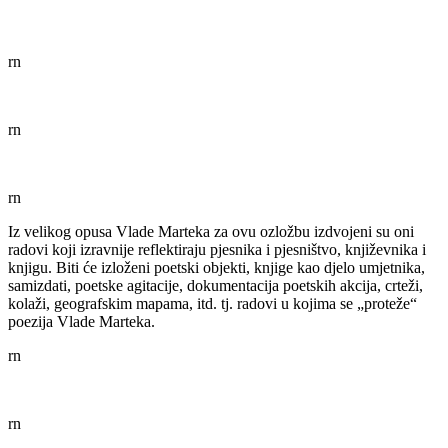
rn
rn
rn
Iz velikog opusa Vlade Marteka za ovu ozložbu izdvojeni su oni
radovi koji izravnije reflektiraju pjesnika i pjesništvo, književnika i
knjigu. Biti će izloženi poetski objekti, knjige kao djelo umjetnika,
samizdati, poetske agitacije, dokumentacija poetskih akcija, crteži,
kolaži, geografskim mapama, itd. tj. radovi u kojima se „proteže“
poezija Vlade Marteka.
rn
rn