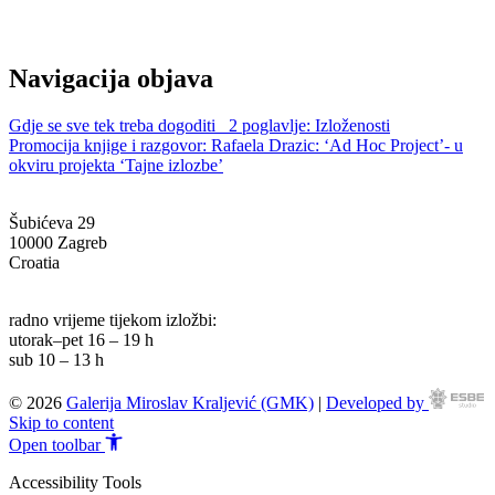
Navigacija objava
Gdje se sve tek treba dogoditi_ 2 poglavlje: Izloženosti
Promocija knjige i razgovor: Rafaela Drazic: ‘Ad Hoc Project’- u
okviru projekta ‘Tajne izlozbe’
Šubićeva 29
10000 Zagreb
Croatia
info@g-mk.hr
radno vrijeme tijekom izložbi:
utorak–pet 16 – 19 h
sub 10 – 13 h
© 2026
Galerija Miroslav Kraljević (GMK)
|
Developed by
Skip to content
Open toolbar
Accessibility Tools