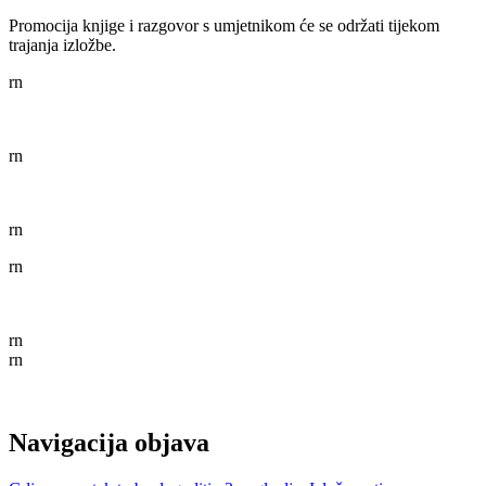
Promocija knjige i razgovor s umjetnikom će se održati tijekom
trajanja izložbe.
rn
rn
rn
rn
rn
rn
Navigacija objava