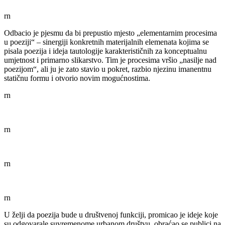
rn
Odbacio je pjesmu da bi prepustio mjesto „elementarnim procesima
u poeziji“ – sinergiji konkretnih materijalnih elemenata kojima se
pisala poezija i ideja tautologije karakterističnih za konceptualnu
umjetnost i primarno slikarstvo. Tim je procesima vršio „nasilje nad
poezijom“, ali ju je zato stavio u pokret, razbio njezinu imanentnu
statičnu formu i otvorio novim mogućnostima.
rn
rn
rn
rn
U želji da poezija bude u društvenoj funkciji, promicao je ideje koje
su odgovarale suvremenome urbanom društvu, obraćao se publici na