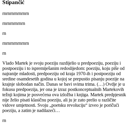
Stipančić
rn
rn
rn
rn
rn
rn
rn
rnrnrnrnrnrn
rn
rn
rn
rn
rn
rn
rn
rn
rn
Vlado Martek je svoju poeziju razdijelio u predpoeziju, poeziju i
postpoeziju i to ispremiješanim redoslijedom: poeziju, koju piše od
najranije mladosti, predpoeziju od kraja 1970-ih i postpoeziju od
sredine osamdesetih godina u kojoj se prepustio pisanju poezije na
krajnje slobodan način. Danas se bavi svima trima. (…) Ovdje je u
fokusu predpoezija, jer ona je izraz postkonceptualnih Martekovih
težnji kojima je posvećena ova izložba i knjiga. Martek predpjesnik
nije želio pisati klasičnu poeziju, ali ju je zato prelio u različite
vidove umjetnosti. Svoju „poetsku revoluciju“ izveo je poričući
poeziju, a zatim je nadilazeći…
rn