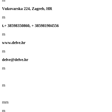
rn
Vukovarska 224, Zagreb, HR
rn
t.+ 38598350860, + 385981904556
rn
www.delve.hr
rn
delve@delve.hr
rn
rn
rn
rn
rn