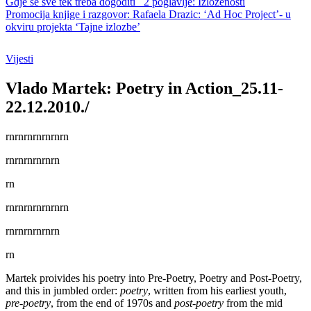
Gdje se sve tek treba dogoditi_ 2 poglavlje: Izloženosti
Promocija knjige i razgovor: Rafaela Drazic: ‘Ad Hoc Project’- u
okviru projekta ‘Tajne izlozbe’
Vijesti
Vlado Martek: Poetry in Action_25.11-
22.12.2010./
rn
rn
rn
rn
rn
rn
rn
rnrnrnrnrnrn
rn
rn
rn
rn
rn
rn
rn
rn
rnrnrnrnrnrn
rn
Martek proivides his poetry into Pre-Poetry, Poetry and Post-Poetry,
and this in jumbled order:
poetry
, written from his earliest youth,
pre-poetry
, from the end of 1970s and
post-poetry
from the mid