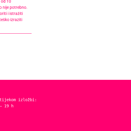
i od 10
o nije potrebno.
ti i istražiti
eško izraziti
tijekom izložbi:
– 19 h