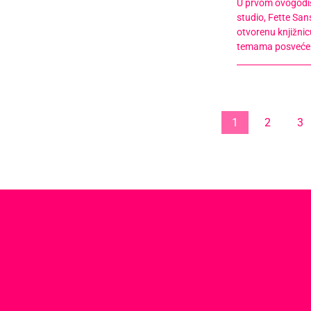
U prvom ovogodi
studio, Fette Sa
otvorenu knjižnic
temama posvećenos
1
2
3