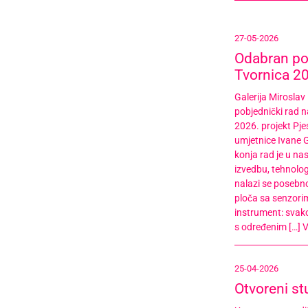
27-05-2026
Odabran pob
Tvornica 2
Galerija Miroslav 
pobjednički rad n
2026. projekt Pje
umjetnice Ivane G
konja rad je u nas
izvedbu, tehnologi
nalazi se posebn
ploča sa senzori
instrument: svak
s određenim […]
V
25-04-2026
Otvoreni st