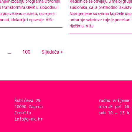
šnjem izdanju programa Otvoreni
Radionice se odvijaju u maloj grup
ns transformira GMK u slobodnu i
sudionika_ca, a prethodno iskustv
u posvećenu susretu, razmjeni i
Namijenjene su svima koji žele uspori
ti, idolatrije i opsesije.
Više
untarnje svijetove koje je ponekad t
riječima.
Više
…
100
Sljedeća >
Šubićeva 29
radno vrijeme 
10000 Zagreb
utorak–pet 16 
Croatia
sub 10 – 13 h
info@g-mk.hr