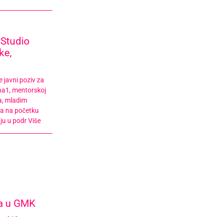
 Studio
ke,
e javni poziv za
na1, mentorskoj
a, mladim
ma na početku
uju u podr
Više
ja u GMK