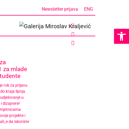
Newsletter prijava
ENG
Op
 za
1 za mlade
studente
e rok za prijavu
do kraja lipnja.
sudjelovanje u
i dizajnere!
umjetnicama
svoje projekte i
ali_e da iskoriste