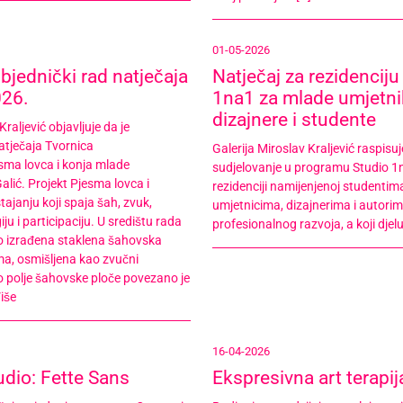
01-05-2026
jednički rad natječaja
Natječaj za rezidenciju
026.
1na1 za mlade umjetni
dizajnere i studente
Kraljević objavljuje da je
atječaja Tvornica
Galerija Miroslav Kraljević raspisuj
sma lovca i konja mlade
sudjelovanje u programu Studio 1
alić. Projekt Pjesma lovca i
rezidenciji namijenjenoj studentim
tajanju koji spaja šah, zvuk,
umjetnicima, dizajnerima i autori
ju i participaciju. U središtu rada
profesionalnog razvoja, a koji djel
o izrađena staklena šahovska
ma, osmišljena kao zvučni
o polje šahovske ploče povezano je
iše
16-04-2026
udio: Fette Sans
Ekspresivna art terapi