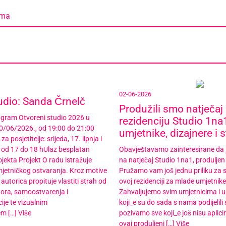
ama
02-06-2026
udio: Sanda Črnelč
Produžili smo natječaj
rogram Otvoreni studio 2026 u
rezidenciju Studio 1na
/06/2026., od 19:00 do 21:00
umjetnike, dizajnere i 
a posjetitelje: srijeda, 17. lipnja i
a, od 17 do 18 hUlaz besplatan
Obavještavamo zainteresirane da j
ekta Projekt O radu istražuje
na natječaj Studio 1na1, produljen 
mjetničkog ostvaranja. Kroz motive
Pružamo vam još jednu priliku za 
autorica propituje vlastiti strah od
ovoj rezidenciji za mlade umjetnike 
ora, samoostvarenja i
Zahvaljujemo svim umjetnicima i 
ije te vizualnim
koji_e su do sada s nama podijelili 
em […]
Više
pozivamo sve koji_e još nisu aplicir
ovaj produljeni […]
Više