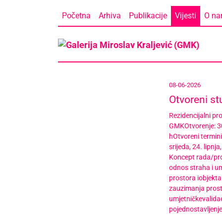
Skip
Početna
Arhiva
Publikacije
Vijesti
O n
to
content
08-06-2026
Otvoreni st
Rezidencijalni p
GMKOtvorenje: 30
hOtvoreni termini z
srijeda, 24. lipnj
Koncept rada/proj
odnos straha i u
prostora iobjekta 
zauzimanja prost
umjetničkevalidac
pojednostavljenj