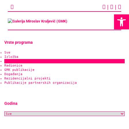
Skip
|
|
to
content
Op
Vrste programa
Sve
Izložba
Online projekt
Radionice
GMK publikacije
Događanja
Rezidencijalni projekti
Publikacije partnerskih organizacija
Godina