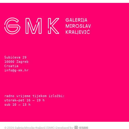
Šubićeva 29
10000 Zagreb
Croatia
info@g-mk.hr
radno vrijeme tijekom izložbi:
utorak–pet 16 – 19 h
sub 10 – 13 h
© 2026
Galerija Miroslav Kraljević (GMK)
|
Developed by