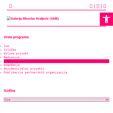
Skip
|
|
to
content
Op
Vrste programa
Sve
Izložba
Online projekt
Radionice
GMK publikacije
Događanja
Rezidencijalni projekti
Publikacije partnerskih organizacija
Godina