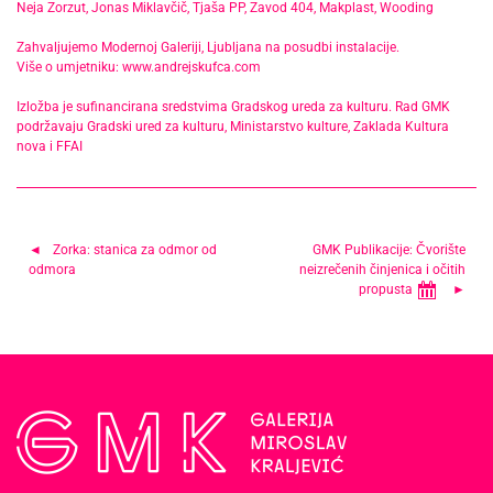
Neja Zorzut, Jonas Miklavčič, Tjaša PP, Zavod 404, Makplast, Wooding
Zahvaljujemo Modernoj Galeriji, Ljubljana na posudbi instalacije.
Više o umjetniku:
www.andrejskufca.com
Izložba je sufinancirana sredstvima Gradskog ureda za kulturu. Rad GMK
podržavaju Gradski ured za kulturu, Ministarstvo kulture, Zaklada Kultura
nova i FFAI
Navigacija
Zorka: stanica za odmor od
GMK Publikacije: Čvorište
odmora
neizrečenih činjenica i očitih
objava
propusta