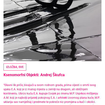
IZLOŽBA
,
SVE
Ksenomorfni Objekti: Andrej Škufca
“Glavni lik priče, bivajući u svom rodnom gradu, prima vijesti o smrti svog
ujaka E.A. koji je iz malog mjesta u zemlji na drugom, ali obližnjem
kontinentu. Ubrzo kuću E.A. kupuje čovjek po imenu M.P. Usprkos mišljenju
A.M. koji je najbolji prijatelj pokojnog E.A. i arhitekt izvornog plana kuće, M.P.
uklanja sav namještaj i predmete te pokreće niz promjena u kući i okolici.