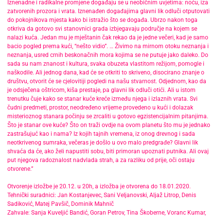
Iznenadne i radikalne promjene događaju se u neobičnim uvjetima: noću, iza
zatvorenih prozora i vrata. Iznenađen događajima glavni lik odluči otputovati
do pokojnikova mjesta kako bi istražio što se događa. Ubrzo nakon toga
otkriva da gotovo svi stanovnici grada izbjegavaju područje na kojem se
nalazi kuća. Jedan mu je mještanin čak rekao da je jedne večeri, kad je samo
bacio pogled prema kući, “nešto vidio”. … Živimo na mirnom otoku neznanja i
neznanja, usred crnih beskonačnih mora kojima se ne putuje jako daleko. Do
sada su nam znanost i kultura, svaka obuzeta vlastitom režijom, pomogle i
naškodile. Ali jednog dana, kad će se otkriti to skriveno, disocirano znanje o
društvu, otvorit će se cjelovitiji pogledi na našu stvarnost. Odjednom, kao da
je odsječena oštricom, kiša prestaje, pa glavni lik odluči otići. Ali u istom
trenutku čuje kako se stanar kuće kreće između njega i izlaznih vrata. Svi
čudni predmeti, prostor, neodređeno vrijeme provedeno u kući i dolazak
misterioznog stanara počinju se zrcaliti u gotovo egzistencijalnim pitanjima.
Što je stanar ove kuće? Što on traži ovdje na ovom planetu što mu je jednako
zastrašujuć kao i nama? Iz kojih tajnih vremena, iz onog drevnog i sada
neotkrivenog sumraka, večeras je došlo u ovo malo predgrađe? Glavni lik
shvaća da će, ako želi napustiti sobu, biti primoran upoznati putnika. Ali ovaj
put njegova radoznalost nadvlada strah, a za razliku od prije, oči ostaju
otvorene.”
Otvorenje izložbe je 20.12. u 20h, a izložba je otvorena do 18.01.2020.
Tehnički suradnici: Jan Kostanjevec, Sani Veljanovski, Aljaž Litrop, Denis
Sadiković, Matej Pavšič, Dominik Mahnič
Zahvale: Sanja Kuveljić Bandić, Goran Petrov, Tina Škoberne, Voranc Kumar,