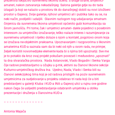
prezentira isključivo suvremenu likovnu scenu. S druge strane, umjetnici-
amateri, nakon zatvaranja nekadašnjeg Salona galerije gdje su do tada
izlagali (a koji se nalazio u prostoru tik do današnjeg) dobili su novi izložbeni
prostor u Gajevoj. Dvije galerije, njihovi umjetnici ali i publika tako su se, na
neki način, podijelili i udaljili. Glavnim razlogom tog udaljavanja smatram
činjenicu da suvremena likovna umjetnost općenito gubi komunikaciju sa
širom javnošću. Pri tome, čak i umjetnici amateri- dakle pojedinci s posebnim
interesom za umjetničko izražavanje, teško nalaze interes i razumijevanje za
suvremenu umjetnost i rijetko dolaze s njom u kontakt, pogotovo onom koja
se izražava ne-objektnim praksama. Upoznavanjem i razgovorima s likovnim
amaterima KUD-a saznala sam da bi neki od njih u svom radu, ne primjer,
željeli koristili novomedijske elemente kada bi s njima bili upoznatiji. Sve me
je to potaklo da kroz ovaj projekt pokušam povezati i međusobno „upoznati“
ta dva stvaralačka prostora. Nada Aslanovski, Vlado Bogadin i Senka Varga
čije radove predstavljamo u ožujku u g-mk, aktivni su članovi likovne sekcije
Kulturno-umjetničkog društva Ina. Ujedno, Nada, Vlado i Senka bili su
članovi selekcijskog tima koji je od radova pristiglih na poziv suvremenim
umjetnicima za sudjelovanje u projektu odabrao tri rada koji će u biti
predstavljeni u galeriji Kluba i KUD-a INA u Gajevoj ulici u rujnu ove godine
nakon čega će uslijediti predstavljanje odabranih umjetnika u obliku
prezentacije i druženja s članovima KUD-a
– – – – – – – – – – – – – –
Antonia Majača