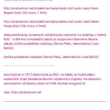
http://anahusman.net/projekti/razmjena/vlado.mp3
audio zapis Vlado
Bogadi (mp3, 32k, mono, 1.9mb)
http://anahusman.net/projekti/razmjena/senka.mp3
audio zapis Senka
Varga (mp3, 32k, mono, 2.3mb)
serija prezentacija suvremenih umjetnica/ka odabranih na natječaju u Galeriji
KUD – a INA kroz tromjesečni period, uz razgovore s članovima likovne
sekcije. izložba pobjednika natječaja ( Borisa Pleša, Jelene Bračun i Lale
Raščić)
izložba pobjednika natječaja ( Borisa Pleša, Jelene Bračun i Lale Raščić)
– – – – – – – – – – – – – – – – – – –
Ana Hušman (r.1977) diplomirala je 2002. na Odjelu za multimedije i
nastavnički smjer Akademije likovnih umjetnosti u Zagrebu. Na skupnim i
samostalnim izložbama izlaže od 1998. Kontakt
ana@mi2.hr
Vise :
http://anahusman.net