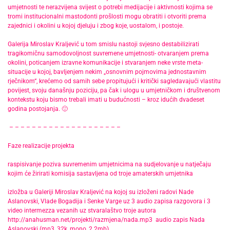
umjetnosti te nerazvijena svijest o potrebi medijacije i aktivnosti kojima se
tromi institucionalni mastodonti prošlosti mogu obratiti i otvoriti prema
zajednici i okolini u kojoj djeluju i zbog koje, uostalom, i postoje.
Galerija Miroslav Kraljević u tom smislu nastoji svjesno destabilizirati
tragikomičnu samodovoljnost suvremene umjetnosti- otvaranjem prema
okolini, poticanjem izravne komunikacije i stvaranjem neke vrste meta-
situacije u kojoj, bavljenjem nekim „osnovnim pojmovima jednostavnim
rječnikom“, krećemo od samih sebe propitujući i kritički sagledavajući vlastitu
povijest, svoju današnju poziciju, pa čak i ulogu u umjetničkom i društvenom
kontekstu koju bismo trebali imati u budućnosti – kroz idućih dvadeset
godina postojanja. 🙂
– – – – – – – – – – – – – – – – – – – –
Faze realizacije projekta
raspisivanje poziva suvremenim umjetnicima na sudjelovanje u natječaju
kojim će žirirati komisija sastavljena od troje amaterskih umjetnika
izložba u Galeriji Miroslav Kraljević na kojoj su izloženi radovi Nade
Aslanovski, Vlade Bogadija i Senke Varge uz 3 audio zapisa razgovora i 3
video intermezza vezanih uz stvaralaštvo troje autora
http://anahusman.net/projekti/razmjena/nada.mp3
audio zapis Nada
Aslanovski (mp3, 32k, mono, 2.2mb)