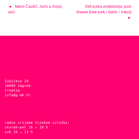
Navigacija
Mario Čaušić: Jutro u mojoj
EkS-scena predstavlja: post
ulici
theater [new york / berlin / tokyo]
objava
Šubićeva 29
10000 Zagreb
Croatia
info@g-mk.hr
radno vrijeme tijekom izložbi:
utorak–pet 16 – 19 h
sub 10 – 13 h