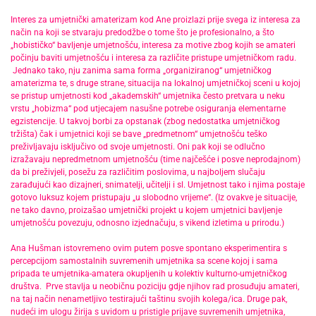
Interes za umjetnički amaterizam kod Ane proizlazi prije svega iz interesa za
način na koji se stvaraju predodžbe o tome što je profesionalno, a što
„hobističko“ bavljenje umjetnošću, interesa za motive zbog kojih se amateri
počinju baviti umjetnošću i interesa za različite pristupe umjetničkom radu.
Jednako tako, nju zanima sama forma „organiziranog“ umjetničkog
amaterizma te, s druge strane, situacija na lokalnoj umjetničkoj sceni u kojoj
se pristup umjetnosti kod „akademskih“ umjetnika često pretvara u neku
vrstu „hobizma“ pod utjecajem nasušne potrebe osiguranja elementarne
egzistencije. U takvoj borbi za opstanak (zbog nedostatka umjetničkog
tržišta) čak i umjetnici koji se bave „predmetnom“ umjetnošću teško
preživljavaju isključivo od svoje umjetnosti. Oni pak koji se odlučno
izražavaju nepredmetnom umjetnošću (time najčešće i posve neprodajnom)
da bi preživjeli, posežu za različitim poslovima, u najboljem slučaju
zarađujući kao dizajneri, snimatelji, učitelji i sl. Umjetnost tako i njima postaje
gotovo luksuz kojem pristupaju „u slobodno vrijeme“. (Iz ovakve je situacije,
ne tako davno, proizašao umjetnički projekt u kojem umjetnici bavljenje
umjetnošću povezuju, odnosno izjednačuju, s vikend izletima u prirodu.)
Ana Hušman istovremeno ovim putem posve spontano eksperimentira s
percepcijom samostalnih suvremenih umjetnika sa scene kojoj i sama
pripada te umjetnika-amatera okupljenih u kolektiv kulturno-umjetničkog
društva. Prve stavlja u neobičnu poziciju gdje njihov rad prosuđuju amateri,
na taj način nenametljivo testirajući taštinu svojih kolega/ica. Druge pak,
nudeći im ulogu žirija s uvidom u pristigle prijave suvremenih umjetnika,