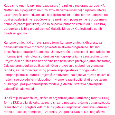
Kada smo Ana i ja prvi put razgovarale (na ručku u restoranu zgrade INA-
Naftaplina, s pogledom na tužni krov Badelove ruševine) o njenom interesu
za umjetnički amaterizam, ali i o projektu koji bi s jedne strane podsjetio na
povijest galerije i njene početke te na neki način povezao njene programe s
neuobičajenom publikom, učinilo se posve prirodno krenuti od KUD-a INA,
udruge koja je bila pravni osnivač Galerije Miroslav Kraljević prije punih
dvadeset godina.
Kulturno-umjetnički amaterizam u formi kulturno-umjetničkih društava
danas uistinu teško možemo povezati sa slikom progresivne i tržišno
prestižne korporacije 21. stoljeća. U posvemašnjoj akceleraciji pod utjecajem
informacijskih tehnologija u društvu kasnog kapitalizma zaostaci kulturno-
umjetničkih društva kod nas se čine kao neka vrsta preživjele, arhaične forme,
čak kao prostodušan oblik zajedničkog provođenja slobodnog vremena
radnika, ali i samoinicijativnog povezivanja djelatnika mnogoljudnih
kompanija kroz kulturne i umjetničke aktivnosti. Na njihovo mjesto dolaze u
našem sve oskudnijem (slobodnom) vremenu razni oblici diktiranog „team
buildinga“ i pažljivo osmišljenih modela „aktivnih i strateški osmišljenih
zajedničkih aktivnosti“.
U našim je nekadašnjim, „složenim organizacijama udruženog rada“ (SOUR)
forma KUD-a bila, dakako, izuzetno snažno poticana, o čemu danas svjedoče
razni zbornici i pregledi kulturnih inicijativa i umjetničkih društava udruženih
radnika. Tako se, primjerice, u zborniku „20 godina KUD-a INA“ naglašava