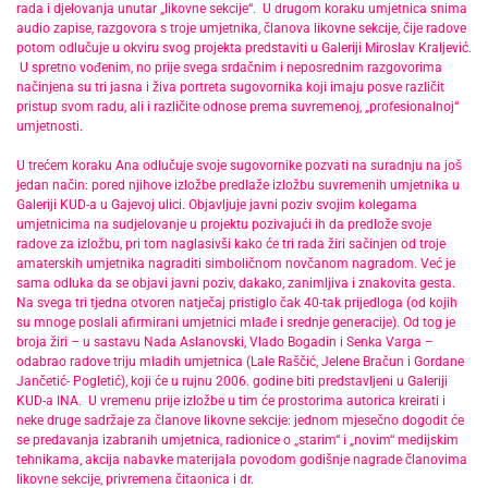
rada i djelovanja unutar „likovne sekcije“. U drugom koraku umjetnica snima
audio zapise, razgovora s troje umjetnika, članova likovne sekcije, čije radove
potom odlučuje u okviru svog projekta predstaviti u Galeriji Miroslav Kraljević.
U spretno vođenim, no prije svega srdačnim i neposrednim razgovorima
načinjena su tri jasna i živa portreta sugovornika koji imaju posve različit
pristup svom radu, ali i različite odnose prema suvremenoj, „profesionalnoj“
umjetnosti.
U trećem koraku Ana odlučuje svoje sugovornike pozvati na suradnju na još
jedan način: pored njihove izložbe predlaže izložbu suvremenih umjetnika u
Galeriji KUD-a u Gajevoj ulici. Objavljuje javni poziv svojim kolegama
umjetnicima na sudjelovanje u projektu pozivajući ih da predlože svoje
radove za izložbu, pri tom naglasivši kako će tri rada žiri sačinjen od troje
amaterskih umjetnika nagraditi simboličnom novčanom nagradom. Već je
sama odluka da se objavi javni poziv, dakako, zanimljiva i znakovita gesta.
Na svega tri tjedna otvoren natječaj pristiglo čak 40-tak prijedloga (od kojih
su mnoge poslali afirmirani umjetnici mlađe i srednje generacije). Od tog je
broja žiri – u sastavu Nada Aslanovski, Vlado Bogadin i Senka Varga –
odabrao radove triju mladih umjetnica (Lale Raščić, Jelene Bračun i Gordane
Jančetić- Pogletić), koji će u rujnu 2006. godine biti predstavljeni u Galeriji
KUD-a INA. U vremenu prije izložbe u tim će prostorima autorica kreirati i
neke druge sadržaje za članove likovne sekcije: jednom mjesečno dogodit će
se predavanja izabranih umjetnica, radionice o „starim“ i „novim“ medijskim
tehnikama, akcija nabavke materijala povodom godišnje nagrade članovima
likovne sekcije, privremena čitaonica i dr.