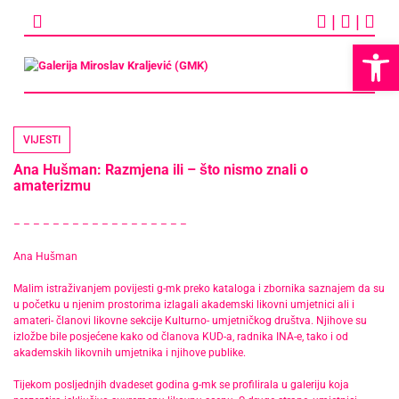
Skip
|
|
to
content
Op
VIJESTI
Ana Hušman: Razmjena ili – što nismo znali o
amaterizmu
– – – – – – – – – – – – – – – – – –
Ana Hušman
Malim istraživanjem povijesti g-mk preko kataloga i zbornika saznajem da su
u početku u njenim prostorima izlagali akademski likovni umjetnici ali i
amateri- članovi likovne sekcije Kulturno- umjetničkog društva. Njihove su
izložbe bile posjećene kako od članova KUD-a, radnika INA-e, tako i od
akademskih likovnih umjetnika i njihove publike.
Tijekom posljednjih dvadeset godina g-mk se profilirala u galeriju koja