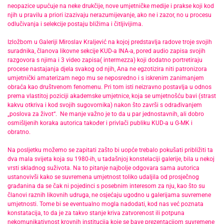
neopazice upućuje na neke drukčije, nove umjetničke medije i prakse koji kod
njih u pravilu a priori izazivaju nerazumijevanje, ako ne i zazor, no u procesu
odlučivanja i selekcije postaju bližima i čitljivijima.
Izložbom u Galeriji Miroslav Kraljević na kojoj predstavlja radove troje svojih
suradnika, članova likovne sekcije KUD-a INA-a, pored audio zapisa svojih
razgovora s njima i 3 video zapisa( intermezza) koji dodatno portretiraju
procese nastajanja djela svakog od njih, Ana ne egzotizira niti patronizora
umjetnički amaterizam nego mu se neposredno i s iskrenim zanimanjem
obraća kao društvenom fenomenu. Pri tom isti neizravno postavlja u odnos
prema vlastitoj poziciji akademske umjetnice, koja se umjetnošću bavi (strast
kakvu otkriva i kod svojih sugovornika) nakon što završi s odrađivanjem
„poslova za život“. Ne manje važno je to da u par jednostavnih, ali dobro
osmišljenih koraka autorica također i privlači publiku KUD-a u G-MK i
obratno.
Na posljetku možemo se zapitati zašto bi uopće trebalo pokušati približiti ta
dva mala svijeta koja su 1980-ih, u tadašnjoj konstelaciji galerije, bila u nekoj
vrsti skladnog suživota. Na to pitanje najbolje odgovara sama autorica
ustanovivši kako se suvremena umjetnost toliko udaljila od prosječnog
građanina da se čak ni pojedinci s posebnim interesom za nju, kao što su
članovi raznih likovnih udruga, ne osjećaju ugodno u galerijama suvremene
umjetnosti. Tome bi se eventualno mogla nadodati, kod nas već poznata
konstatacija, to da je za takvo stanje kriva zatvorenost ili potpuna
nekomunikativnost krovnih institucija koje se bave prezentacijom suvremene