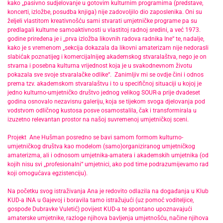
kako „pasivno sudjelovanje u gotovim kulturnim programima (predstave,
koncerti, izložbe, posudba knjiga) nije zadovoljilo dio zaposlenika. Oni su
željeli vlastitom kreativnošću sami stvarati umjetničke programe pa su
predlagali kulturne samoaktivnosti u vlastitoj radnoj sredini, a već 1973.
godine priređena je i „prva izložba likovnih radova radnika Ine“ te, nadalje,
kako je s vremenom „sekcija dokazala da likovni amaterizam nije nedorasli
slabićak poznatijeg i komercijalnijeg akademskog stvaralaštva, nego je on
stvarna i posebna kulturna vrijednost koja je u svakodnevnom životu
pokazala sve svoje stvaralačke odlike“. Zanimljiv mi se ovdje čini i odnos
prema tzv. akademskom stvaralaštvu i to u specifičnoj situaciji u kojoj je
jedno kulturno-umjetničko društvo jednog velikog SOUR-a prije dvadeset
godina osnovalo nezavisnu galeriju, koja se tijekom svoga djelovanja pod
vodstvom odličnog kustosa posve osamostalila, čak i transformirala u
izuzetno relevantan prostor na našoj suvremenoj umjetničkoj sceni.
Projekt Ane Hušman posredno se bavi samom formom kulturno-
umjetničkog društva kao modelom (samo)organiziranog umjetničkog
amaterizma, ali i odnosom umjetnika-amatera i akademskih umjetnika (od
kojih nisu svi „profesionalni“ umjetnici, ako pod time podrazumijevamo rad
koji omogućava egzistenciju).
Na početku svog istraživanja Ana je redovito odlazila na događanja u Klub
KUD-a INA u Gajevoj i boravila tamo istražujući (uz pomoć voditeljice,
gospođe Dubravke Vuletić) povijest KUD-a te spontano upoznavajući
amaterske umjetnike, razloge njihova bavljenja umjetnošću, načine njihova