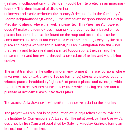
(realised in collaboration with Ben Cain) could be interpreted as an imaginary
journey. This time, instead of discovering
unknown and exotic territories, the journey\’s destination is the \’ordinary\’
Zagreb neighborhood \’Kvatric\’ — the immediate neighbourhood of Galerija
Miroslav Kraljevic, where the work is presented. This \’nearness\’, however,
doesn\’t make the journey less imaginary: although partially based on real
places, locations that can be found on the map and people that can be
encountered, the work is not concerned with documenting everyday life of a
place and people who inhabit it. Rather, it is an investigation into the ways
that reality and fiction, real and invented topograpphy, the past and the
present, meet and intertwine, through a procedure of telling and visualizing
stories.
The artist transforms the gallery into an environment — a scenography where,
in various media (text, drawing, live performance) stories are played out and
whose space is inhabited by \’ghosts\’ of people, places and events, in which,
together with real visitors of the gallery, the \’Visit\’ is being realized and a
planned or accidental encounter takes place.
The actress Asja Jovanovic will perform at the event during the opening.
The project was realized in co-production of Galerija Miroslav Kraljevic and
the Institue for Contemporary Art, Zagreb. The artist book by Tina Gverovic\’,
designed by Ben Cain and published by Galerija Miroslav Kraljevic forms an
integral part of the project.