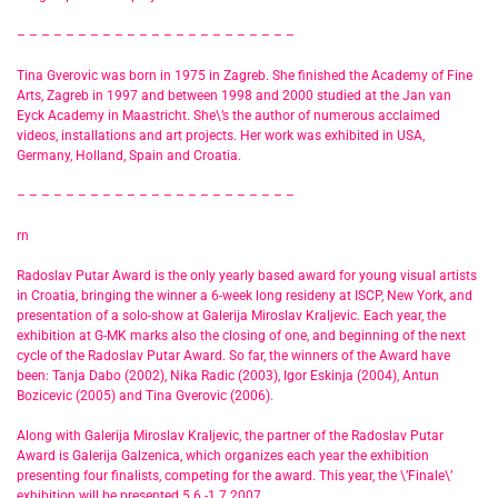
– – – – – – – – – – – – – – – – – – – – – – –
Tina Gverovic was born in 1975 in Zagreb. She finished the Academy of Fine
Arts, Zagreb in 1997 and between 1998 and 2000 studied at the Jan van
Eyck Academy in Maastricht. She\’s the author of numerous acclaimed
videos, installations and art projects. Her work was exhibited in USA,
Germany, Holland, Spain and Croatia.
– – – – – – – – – – – – – – – – – – – – – – –
rn
Radoslav Putar Award is the only yearly based award for young visual artists
in Croatia, bringing the winner a 6-week long resideny at ISCP, New York, and
presentation of a solo-show at Galerija Miroslav Kraljevic. Each year, the
exhibition at G-MK marks also the closing of one, and beginning of the next
cycle of the Radoslav Putar Award. So far, the winners of the Award have
been: Tanja Dabo (2002), Nika Radic (2003), Igor Eskinja (2004), Antun
Bozicevic (2005) and Tina Gverovic (2006).
Along with Galerija Miroslav Kraljevic, the partner of the Radoslav Putar
Award is Galerija Galzenica, which organizes each year the exhibition
presenting four finalists, competing for the award. This year, the \’Finale\’
exhibition will be presented 5.6.-1.7.2007.