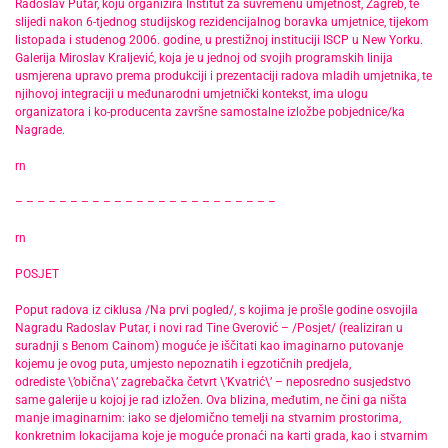
Radoslav Putar, koju organizira Institut za suvremenu umjetnost, Zagreb, te
slijedi nakon 6-tjednog studijskog rezidencijalnog boravka umjetnice, tijekom
listopada i studenog 2006. godine, u prestižnoj instituciji ISCP u New Yorku.
Galerija Miroslav Kraljević, koja je u jednoj od svojih programskih linija
usmjerena upravo prema produkciji i prezentaciji radova mladih umjetnika, te
njihovoj integraciji u međunarodni umjetnički kontekst, ima ulogu
organizatora i ko-producenta završne samostalne izložbe pobjednice/ka
Nagrade.
rn
– – – – – – – – – – – – – – – – – – – – – – – –
rn
POSJET
Poput radova iz ciklusa /Na prvi pogled/, s kojima je prošle godine osvojila
Nagradu Radoslav Putar, i novi rad Tine Gverović – /Posjet/ (realiziran u
suradnji s Benom Cainom) moguće je iščitati kao imaginarno putovanje
kojemu je ovog puta, umjesto nepoznatih i egzotičnih predjela,
odrediste \’obična\’ zagrebačka četvrt \’Kvatrić\’ – neposredno susjedstvo
same galerije u kojoj je rad izložen. Ova blizina, međutim, ne čini ga ništa
manje imaginarnim: iako se djelomično temelji na stvarnim prostorima,
konkretnim lokacijama koje je moguće pronaći na karti grada, kao i stvarnim