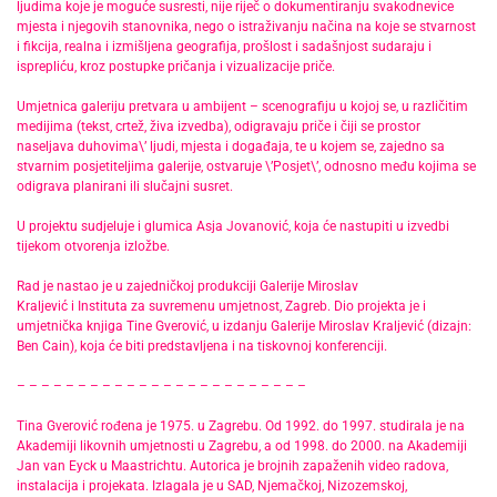
ljudima koje je moguće susresti, nije riječ o dokumentiranju svakodnevice
mjesta i njegovih stanovnika, nego o istraživanju načina na koje se stvarnost
i fikcija, realna i izmišljena geografija, prošlost i sadašnjost sudaraju i
isprepliću, kroz postupke pričanja i vizualizacije priče.
Umjetnica galeriju pretvara u ambijent – scenografiju u kojoj se, u različitim
medijima (tekst, crtež, živa izvedba), odigravaju priče i čiji se prostor
naseljava duhovima\’ ljudi, mjesta i događaja, te u kojem se, zajedno sa
stvarnim posjetiteljima galerije, ostvaruje \’Posjet\’, odnosno među kojima se
odigrava planirani ili slučajni susret.
U projektu sudjeluje i glumica Asja Jovanović, koja će nastupiti u izvedbi
tijekom otvorenja izložbe.
Rad je nastao je u zajedničkoj produkciji Galerije Miroslav
Kraljević i Instituta za suvremenu umjetnost, Zagreb. Dio projekta je i
umjetnička knjiga Tine Gverović, u izdanju Galerije Miroslav Kraljević (dizajn:
Ben Cain), koja će biti predstavljena i na tiskovnoj konferenciji.
– – – – – – – – – – – – – – – – – – – – – – – –
Tina Gverović rođena je 1975. u Zagrebu. Od 1992. do 1997. studirala je na
Akademiji likovnih umjetnosti u Zagrebu, a od 1998. do 2000. na Akademiji
Jan van Eyck u Maastrichtu. Autorica je brojnih zapaženih video radova,
instalacija i projekata. Izlagala je u SAD, Njemačkoj, Nizozemskoj,