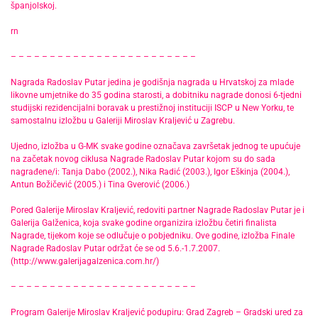
španjolskoj.
rn
– – – – – – – – – – – – – – – – – – – – – – – –
Nagrada Radoslav Putar jedina je godišnja nagrada u Hrvatskoj za mlade
likovne umjetnike do 35 godina starosti, a dobitniku nagrade donosi 6-tjedni
studijski rezidencijalni boravak u prestižnoj instituciji ISCP u New Yorku, te
samostalnu izložbu u Galeriji Miroslav Kraljević u Zagrebu.
Ujedno, izložba u G-MK svake godine označava završetak jednog te upućuje
na začetak novog ciklusa Nagrade Radoslav Putar kojom su do sada
nagrađene/i: Tanja Dabo (2002.), Nika Radić (2003.), Igor Eškinja (2004.),
Antun Božičević (2005.) i Tina Gverović (2006.)
Pored Galerije Miroslav Kraljević, redoviti partner Nagrade Radoslav Putar je i
Galerija Galženica, koja svake godine organizira izložbu četiri finalista
Nagrade, tijekom koje se odlučuje o pobjedniku. Ove godine, izložba Finale
Nagrade Radoslav Putar održat će se od 5.6.-1.7.2007.
(http://www.galerijagalzenica.com.hr/)
– – – – – – – – – – – – – – – – – – – – – – – –
Program Galerije Miroslav Kraljević podupiru: Grad Zagreb – Gradski ured za