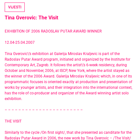
VIJESTI
Tina Gverovic: The Visit
EXHIBITION OF 2006 RADOSLAV PUTAR AWARD WINNER
12.04-25.04.2007
Tina Gverovic\’s exhibition at Galerija Miroslav Kraljevic is part of the
Radoslav Putar Award program, initiated and organized by the Institute for
Contemporary Art, Zagreb. It follows the artist\’s 6-week residency, during
October and November, 2006, at ISCP, New York, where the artist stayed as
the winner of the 2006 Award. Galerija Miroslav Kraljevic which, in one of its
programmatic focuses is oriented exactly at production and presentation of
works by younger artists, and their integration into the international context,
has the role of co-producer and organizer of the Award winning artist solo
exhibition.
– – – – – – – – – – – – – – – – – – – – – – –
THE VISIT
Similarly to the cycle /On first sight/, that she presented as canditate for the
Radoslav Putar Award in 2006, the new work by Tina Gverovic – /The Visit/