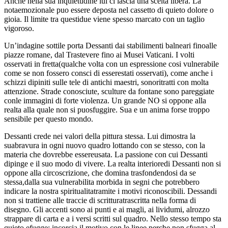
Anche nella sua inquietudine lui ci lascia una scelta libera. La
notaemozionale puo essere deposta nel cassetto di quieto dolore o
gioia. Il limite tra questidue viene spesso marcato con un taglio
vigoroso.
Un’indagine sottile porta Dessanti dai stabilimenti balneari finoalle
piazze romane, dal Trastevere fino ai Musei Vaticani. I volti
osservati in fretta(qualche volta con un espressione cosi vulnerabile
come se non fossero consci di esserestati osservati), come anche i
schizzi dipiniti sulle tele di antichi maestri, sonoritratti con molta
attenzione. Strade conosciute, sculture da fontane sono pareggiate
conle immagini di forte violenza. Un grande NO si oppone alla
realta alla quale non si puosfuggire. Sua e un anima forse troppo
sensibile per questo mondo.
Dessanti crede nei valori della pittura stessa. Lui dimostra la
suabravura in ogni nuovo quadro lottando con se stesso, con la
materia che dovrebbe essereusata. La passione con cui Dessanti
dipinge e il suo modo di vivere. La realta interioredi Dessanti non si
oppone alla circoscrizione, che domina trasfondendosi da se
stessa,dalla sua vulnerabilita morbida in segni che potrebbero
indicare la nostra spiritualitatramite i motivi riconoscibili. Dessandi
non si trattiene alle traccie di scritturatrascritta nella forma di
disegno. Gli accenti sono ai punti e ai magli, ai lividumi, alrozzo
strappare di carta e a i versi scritti sul quadro. Nello stesso tempo sta
quieto efugge; incorcia il motivo con le linee perche non sfugga al