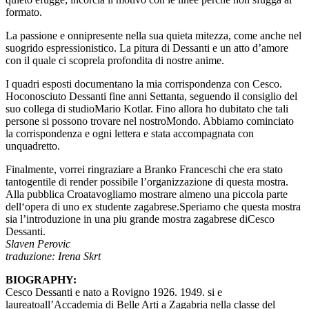
formato.
La passione e onnipresente nella sua quieta mitezza, come anche nel
suogrido espressionistico. La pitura di Dessanti e un atto d’amore
con il quale ci scoprela profondita di nostre anime.
I quadri esposti documentano la mia corrispondenza con Cesco.
Hoconosciuto Dessanti fine anni Settanta, seguendo il consiglio del
suo collega di studioMario Kotlar. Fino allora ho dubitato che tali
persone si possono trovare nel nostroMondo. Abbiamo cominciato
la corrispondenza e ogni lettera e stata accompagnata con
unquadretto.
Finalmente, vorrei ringraziare a Branko Franceschi che era stato
tantogentile di render possibile l’organizzazione di questa mostra.
Alla pubblica Croatavogliamo mostrare almeno una piccola parte
dell‘opera di uno ex studente zagabrese.Speriamo che questa mostra
sia l’introduzione in una piu grande mostra zagabrese diCesco
Dessanti.
Slaven Perovic
traduzione: Irena Skrt
BIOGRAPHY:
Cesco Dessanti e nato a Rovigno 1926. 1949. si e
laureatoall’Accademia di Belle Arti a Zagabria nella classe del