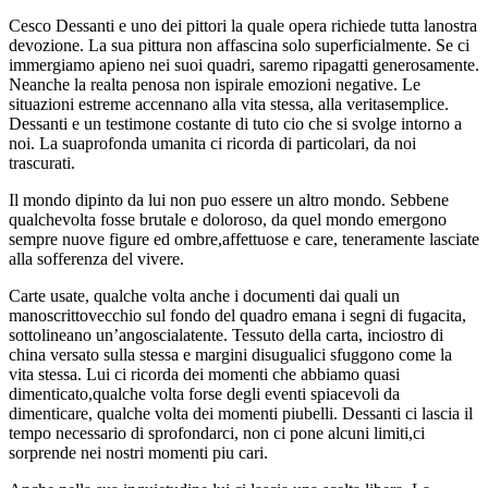
Cesco Dessanti e uno dei pittori la quale opera richiede tutta lanostra
devozione. La sua pittura non affascina solo superficialmente. Se ci
immergiamo apieno nei suoi quadri, saremo ripagatti generosamente.
Neanche la realta penosa non ispirale emozioni negative. Le
situazioni estreme accennano alla vita stessa, alla veritasemplice.
Dessanti e un testimone costante di tuto cio che si svolge intorno a
noi. La suaprofonda umanita ci ricorda di particolari, da noi
trascurati.
Il mondo dipinto da lui non puo essere un altro mondo. Sebbene
qualchevolta fosse brutale e doloroso, da quel mondo emergono
sempre nuove figure ed ombre,affettuose e care, teneramente lasciate
alla sofferenza del vivere.
Carte usate, qualche volta anche i documenti dai quali un
manoscrittovecchio sul fondo del quadro emana i segni di fugacita,
sottolineano un’angoscialatente. Tessuto della carta, inciostro di
china versato sulla stessa e margini disugualici sfuggono come la
vita stessa. Lui ci ricorda dei momenti che abbiamo quasi
dimenticato,qualche volta forse degli eventi spiacevoli da
dimenticare, qualche volta dei momenti piubelli. Dessanti ci lascia il
tempo necessario di sprofondarci, non ci pone alcuni limiti,ci
sorprende nei nostri momenti piu cari.