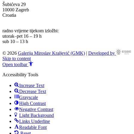
Šubićeva 29
10000 Zagreb
Croatia
info@g-mk.hr
radno vrijeme tijekom izložbi:
utorak–pet 16 – 19 h
sub 10 – 13 h
© 2026
Galerija Miroslav Kraljević (GMK)
|
Developed by
Skip to content
Open toolbar
Accessibility Tools
Increase Text
Decrease Text
Grayscale
High Contrast
Negative Contrast
Light Background
Links Underline
Readable Font
Reset