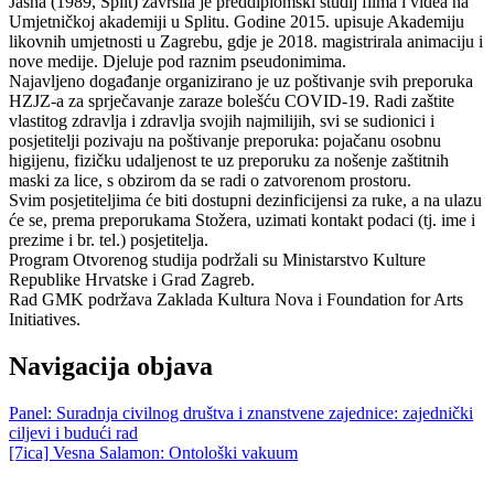
Jasna (1989, Split) završila je preddiplomski studij filma i videa na
Umjetničkoj akademiji u Splitu. Godine 2015. upisuje Akademiju
likovnih umjetnosti u Zagrebu, gdje je 2018. magistrirala animaciju i
nove medije. Djeluje pod raznim pseudonimima.
Najavljeno događanje organizirano je uz poštivanje svih preporuka
HZJZ-a za sprječavanje zaraze bolešću COVID-19. Radi zaštite
vlastitog zdravlja i zdravlja svojih najmilijih, svi se sudionici i
posjetitelji pozivaju na poštivanje preporuka: pojačanu osobnu
higijenu, fizičku udaljenost te uz preporuku za nošenje zaštitnih
maski za lice, s obzirom da se radi o zatvorenom prostoru.
Svim posjetiteljima će biti dostupni dezinficijensi za ruke, a na ulazu
će se, prema preporukama Stožera, uzimati kontakt podaci (tj. ime i
prezime i br. tel.) posjetitelja.
Program Otvorenog studija podržali su Ministarstvo Kulture
Republike Hrvatske i Grad Zagreb.
Rad GMK podržava Zaklada Kultura Nova i Foundation for Arts
Initiatives.
Navigacija objava
Panel: Suradnja civilnog društva i znanstvene zajednice: zajednički
ciljevi i budući rad
[7ica] Vesna Salamon: Ontološki vakuum