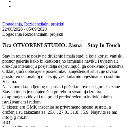
Događanja
,
Rezidencijalni projekti
22/08/2020
-
05/09/2020
Događanja Rezidencijalni projekti
7ica OTVORENI STUDIO: Jasna – Stay In Touch
Stay in touch je poziv na druženje i mala studija koja koristi vanjski
prostor galerije kako bi kratkotrajno izmjenila naviku i uvjetovala
drukčiju interakciju posjetitelja deprivirajući ga očekivanog iskustva.
Otklanjajući uobičajene posrednike, izmještenost situacije otvara
prostor emocionalnoj dilataciji, gestikularnim vještinama i osobnim
željama.
Na samom kraju ljetnog raspusta i početku nove nesigurne sezone
Stay in touch je neopterećen potrebom stvaranja iznutra,
okupiranjem zidova i unaprijed predodređenim individualnim
istraživanjem i radom.
U eksterijeru GMK inscenira se privremeno mjesto susreta, a
druženja su zakazana za: 25.8., 27.8., 31.8. i 5.9. Najavite se na:
info@g-mk.hr
BIO