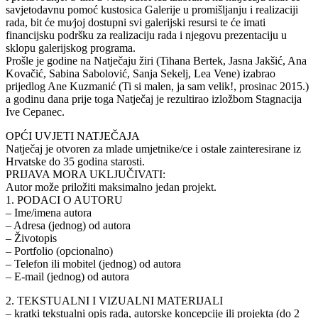
savjetodavnu pomoć kustosica Galerije u promišljanju i realizaciji
rada, bit će mu⁄joj dostupni svi galerijski resursi te će imati
financijsku podršku za realizaciju rada i njegovu prezentaciju u
sklopu galerijskog programa.
Prošle je godine na Natječaju žiri (Tihana Bertek, Jasna Jakšić, Ana
Kovačić, Sabina Sabolović, Sanja Sekelj, Lea Vene) izabrao
prijedlog Ane Kuzmanić (Ti si malen, ja sam velik!, prosinac 2015.)
a godinu dana prije toga Natječaj je rezultirao izložbom Stagnacija
Ive Cepanec.
OPĆI UVJETI NATJEČAJA
Natječaj je otvoren za mlade umjetnike/ce i ostale zainteresirane iz
Hrvatske do 35 godina starosti.
PRIJAVA MORA UKLJUČIVATI:
Autor može priložiti maksimalno jedan projekt.
1. PODACI O AUTORU
– Ime/imena autora
– Adresa (jednog) od autora
– Životopis
– Portfolio (opcionalno)
– Telefon ili mobitel (jednog) od autora
– E-mail (jednog) od autora
2. TEKSTUALNI I VIZUALNI MATERIJALI
– kratki tekstualni opis rada, autorske koncepcije ili projekta (do 2