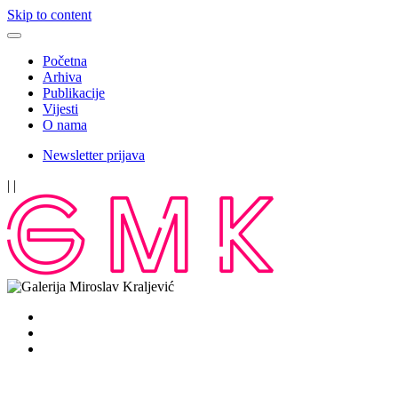
Skip to content
Početna
Arhiva
Publikacije
Vijesti
O nama
Newsletter prijava
|
|