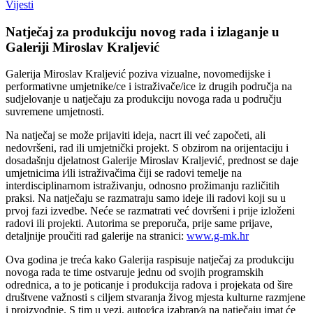
Vijesti
Natječaj za produkciju novog rada i izlaganje u
Galeriji Miroslav Kraljević
Galerija Miroslav Kraljević poziva vizualne, novomedijske i
performativne umjetnike/ce i istraživače/ice iz drugih područja na
sudjelovanje u natječaju za produkciju novoga rada u području
suvremene umjetnosti.
Na natječaj se može prijaviti ideja, nacrt ili već započeti, ali
nedovršeni, rad ili umjetnički projekt. S obzirom na orijentaciju i
dosadašnju djelatnost Galerije Miroslav Kraljević, prednost se daje
umjetnicima i⁄ili istraživačima čiji se radovi temelje na
interdisciplinarnom istraživanju, odnosno prožimanju različitih
praksi. Na natječaju se razmatraju samo ideje ili radovi koji su u
prvoj fazi izvedbe. Neće se razmatrati već dovršeni i prije izloženi
radovi ili projekti. Autorima se preporuča, prije same prijave,
detaljnije proučiti rad galerije na stranici:
www.g-mk.hr
Ova godina je treća kako Galerija raspisuje natječaj za produkciju
novoga rada te time ostvaruje jednu od svojih programskih
odrednica, a to je poticanje i produkcija radova i projekata od šire
društvene važnosti s ciljem stvaranja živog mjesta kulturne razmjene
i proizvodnje. S tim u vezi, autor⁄ica izabran⁄a na natječaju imat će