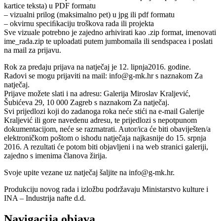
kartice teksta) u PDF formatu
– vizualni prilog (maksimalno pet) u jpg ili pdf formatu
– okvirnu speciﬁkaciju troškova rada ili projekta
Sve vizuale potrebno je zajedno arhivirati kao .zip format, imenovati
ime_rada.zip te uploadati putem jumbomaila ili sendspacea i poslati
na mail za prijavu.
Rok za predaju prijava na natječaj je 12. lipnja2016. godine.
Radovi se mogu prijaviti na mail: info@g-mk.hr s naznakom Za
natječaj.
Prijave možete slati i na adresu: Galerija Miroslav Kraljević,
Šubićeva 29, 10 000 Zagreb s naznakom Za natječaj.
Svi prijedlozi koji do zadanoga roka neće stići na e-mail Galerije
Kraljević ili gore navedenu adresu, te prijedlozi s nepotpunom
dokumentacijom, neće se razmatrati. Autor/ica će biti obaviješten/a
elektroničkom poštom o ishodu natječaja najkasnije do 15. srpnja
2016. A rezultati će potom biti objavljeni i na web stranici galeriji,
zajedno s imenima članova žirija.
Svoje upite vezane uz natječaj šaljite na info@g-mk.hr.
Produkciju novog rada i izložbu podržavaju Ministarstvo kulture i
INA – Industrija nafte d.d.
Navigacija objava