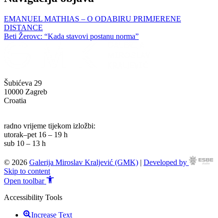
EMANUEL MATHIAS – O ODABIRU PRIMJERENE
DISTANCE
Beti Žerovc: “Kada stavovi postanu norma”
Šubićeva 29
10000 Zagreb
Croatia
info@g-mk.hr
radno vrijeme tijekom izložbi:
utorak–pet 16 – 19 h
sub 10 – 13 h
© 2026
Galerija Miroslav Kraljević (GMK)
|
Developed by
Skip to content
Open toolbar
Accessibility Tools
Increase Text