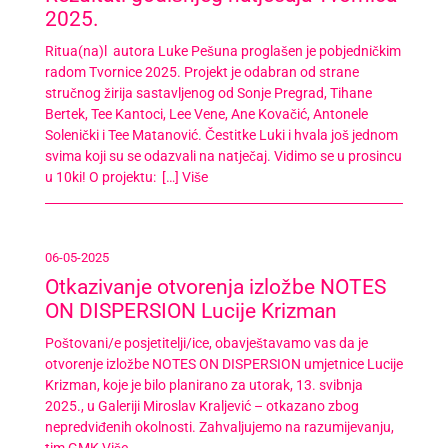
2025.
Ritua(na)l autora Luke Pešuna proglašen je pobjedničkim
radom Tvornice 2025. Projekt je odabran od strane
stručnog žirija sastavljenog od Sonje Pregrad, Tihane
Bertek, Tee Kantoci, Lee Vene, Ane Kovačić, Antonele
Solenički i Tee Matanović. Čestitke Luki i hvala još jednom
svima koji su se odazvali na natječaj. Vidimo se u prosincu
u 10ki! O projektu: […]
Više
06-05-2025
Otkazivanje otvorenja izložbe NOTES
ON DISPERSION Lucije Krizman
Poštovani/e posjetitelji/ice, obavještavamo vas da je
otvorenje izložbe NOTES ON DISPERSION umjetnice Lucije
Krizman, koje je bilo planirano za utorak, 13. svibnja
2025., u Galeriji Miroslav Kraljević – otkazano zbog
nepredviđenih okolnosti. Zahvaljujemo na razumijevanju,
tim GMK
Više