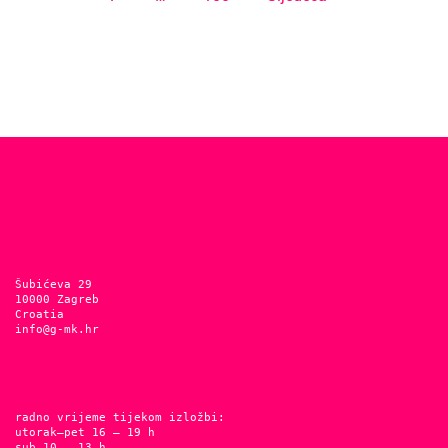
Šubićeva 29
10000 Zagreb
Croatia
info@g-mk.hr
radno vrijeme tijekom izložbi:
utorak–pet 16 – 19 h
sub 10 – 13 h