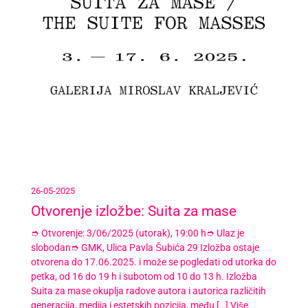
26-05-2025
Otvorenje izložbe: Suita za mase
➮ Otvorenje: 3/06/2025 (utorak), 19:00 h➮ Ulaz je
slobodan➮ GMK, Ulica Pavla Šubića 29 Izložba ostaje
otvorena do 17.06.2025. i može se pogledati od utorka do
petka, od 16 do 19 h i subotom od 10 do 13 h. Izložba
Suita za mase okuplja radove autora i autorica različitih
generacija, medija i estetskih pozicija, među […]
Više