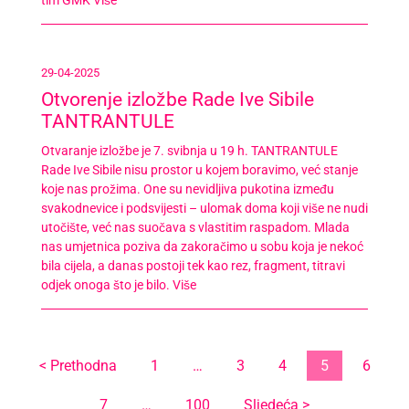
29-04-2025
Otvorenje izložbe Rade Ive Sibile
TANTRANTULE
Otvaranje izložbe je 7. svibnja u 19 h. TANTRANTULE
Rade Ive Sibile nisu prostor u kojem boravimo, već stanje
koje nas prožima. One su nevidljiva pukotina između
svakodnevice i podsvijesti – ulomak doma koji više ne nudi
utočište, već nas suočava s vlastitim raspadom. Mlada
nas umjetnica poziva da zakoračimo u sobu koja je nekoć
bila cijela, a danas postoji tek kao rez, fragment, titravi
odjek onoga što je bilo.
Više
< Prethodna
1
…
3
4
5
6
7
…
100
Sljedeća >